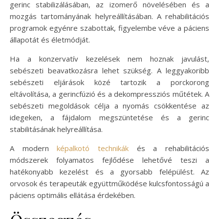
gerinc stabilizálásában, az izomerő növelésében és a
mozgás tartományának helyreállításában. A rehabilitációs
programok egyénre szabottak, figyelembe véve a páciens
állapotát és életmódját.
Ha a konzervatív kezelések nem hoznak javulást,
sebészeti beavatkozásra lehet szükség. A leggyakoribb
sebészeti eljárások közé tartozik a porckorong
eltávolítása, a gerincfúzió és a dekompressziós műtétek. A
sebészeti megoldások célja a nyomás csökkentése az
idegeken, a fájdalom megszüntetése és a gerinc
stabilitásának helyreállítása.
A modern
képalkotó technikák
és a rehabilitációs
módszerek folyamatos fejlődése lehetővé teszi a
hatékonyabb kezelést és a gyorsabb felépülést. Az
orvosok és terapeuták együttműködése kulcsfontosságú a
páciens optimális ellátása érdekében.