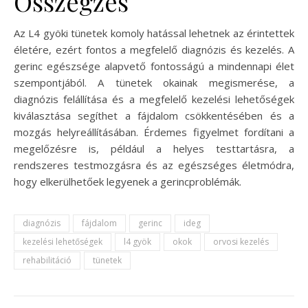
Összegzés
Az L4 gyöki tünetek komoly hatással lehetnek az érintettek
életére, ezért fontos a megfelelő diagnózis és kezelés. A
gerinc egészsége alapvető fontosságú a mindennapi élet
szempontjából. A tünetek okainak megismerése, a
diagnózis felállítása és a megfelelő kezelési lehetőségek
kiválasztása segíthet a fájdalom csökkentésében és a
mozgás helyreállításában. Érdemes figyelmet fordítani a
megelőzésre is, például a helyes testtartásra, a
rendszeres testmozgásra és az egészséges életmódra,
hogy elkerülhetőek legyenek a gerincproblémák.
diagnózis
fájdalom
gerinc
ideg
kezelési lehetőségek
l4 gyök
okok
orvosi kezelés
rehabilitáció
tünetek