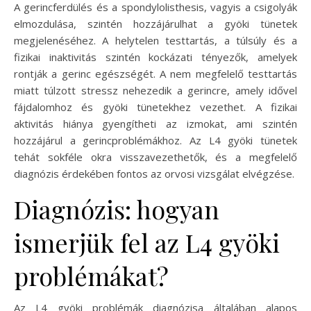
A gerincferdülés és a spondylolisthesis, vagyis a csigolyák
elmozdulása, szintén hozzájárulhat a gyöki tünetek
megjelenéséhez. A helytelen testtartás, a túlsúly és a
fizikai inaktivitás szintén kockázati tényezők, amelyek
rontják a gerinc egészségét. A nem megfelelő testtartás
miatt túlzott stressz nehezedik a gerincre, amely idővel
fájdalomhoz és gyöki tünetekhez vezethet. A fizikai
aktivitás hiánya gyengítheti az izmokat, ami szintén
hozzájárul a gerincproblémákhoz. Az L4 gyöki tünetek
tehát sokféle okra visszavezethetők, és a megfelelő
diagnózis érdekében fontos az orvosi vizsgálat elvégzése.
Diagnózis: hogyan
ismerjük fel az L4 gyöki
problémákat?
Az L4 gyöki problémák diagnózisa általában alapos