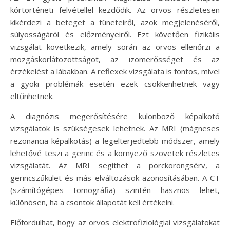
kórtörténeti felvétellel kezdődik. Az orvos részletesen
kikérdezi a beteget a tüneteiről, azok megjelenéséről,
súlyosságáról és előzményeiről. Ezt követően fizikális
vizsgálat következik, amely során az orvos ellenőrzi a
mozgáskorlátozottságot, az izomerősséget és az
érzékelést a lábakban. A reflexek vizsgálata is fontos, mivel
a gyöki problémák esetén ezek csökkenhetnek vagy
eltűnhetnek.
A diagnózis megerősítésére különböző képalkotó
vizsgálatok is szükségesek lehetnek. Az MRI (mágneses
rezonancia képalkotás) a legelterjedtebb módszer, amely
lehetővé teszi a gerinc és a környező szövetek részletes
vizsgálatát. Az MRI segíthet a porckorongsérv, a
gerincszűkület és más elváltozások azonosításában. A CT
(számítógépes tomográfia) szintén hasznos lehet,
különösen, ha a csontok állapotát kell értékelni.
Előfordulhat, hogy az orvos elektrofiziológiai vizsgálatokat