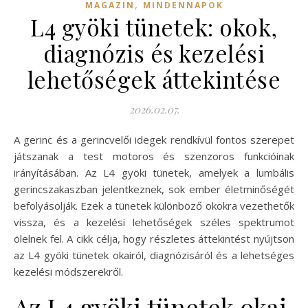
,
MAGAZIN
MINDENNAPOK
L4 gyöki tünetek: okok,
diagnózis és kezelési
lehetőségek áttekintése
2026.02.07.
A gerinc és a gerincvelői idegek rendkívül fontos szerepet
játszanak a test motoros és szenzoros funkcióinak
irányításában. Az L4 gyöki tünetek, amelyek a lumbális
gerincszakaszban jelentkeznek, sok ember életminőségét
befolyásolják. Ezek a tünetek különböző okokra vezethetők
vissza, és a kezelési lehetőségek széles spektrumot
ölelnek fel. A cikk célja, hogy részletes áttekintést nyújtson
az L4 gyöki tünetek okairól, diagnózisáról és a lehetséges
kezelési módszerekről.
Az L4 gyöki tünetek okai