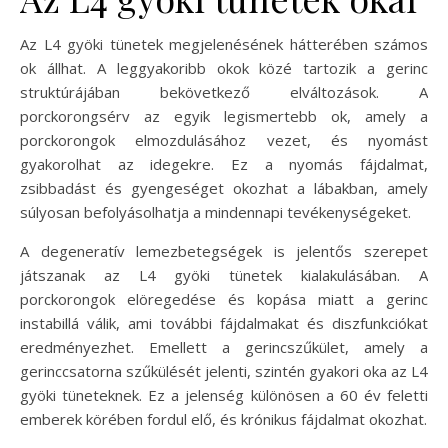
Az L4 gyöki tünetek megjelenésének hátterében számos
ok állhat. A leggyakoribb okok közé tartozik a gerinc
struktúrájában bekövetkező elváltozások. A
porckorongsérv az egyik legismertebb ok, amely a
porckorongok elmozdulásához vezet, és nyomást
gyakorolhat az idegekre. Ez a nyomás fájdalmat,
zsibbadást és gyengeséget okozhat a lábakban, amely
súlyosan befolyásolhatja a mindennapi tevékenységeket.
A degeneratív lemezbetegségek is jelentős szerepet
játszanak az L4 gyöki tünetek kialakulásában. A
porckorongok elöregedése és kopása miatt a gerinc
instabillá válik, ami további fájdalmakat és diszfunkciókat
eredményezhet. Emellett a gerincszűkület, amely a
gerinccsatorna szűkülését jelenti, szintén gyakori oka az L4
gyöki tüneteknek. Ez a jelenség különösen a 60 év feletti
emberek körében fordul elő, és krónikus fájdalmat okozhat.