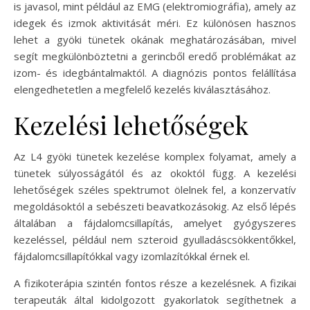
is javasol, mint például az EMG (elektromiográfia), amely az
idegek és izmok aktivitását méri. Ez különösen hasznos
lehet a gyöki tünetek okának meghatározásában, mivel
segít megkülönböztetni a gerincből eredő problémákat az
izom- és idegbántalmaktól. A diagnózis pontos felállítása
elengedhetetlen a megfelelő kezelés kiválasztásához.
Kezelési lehetőségek
Az L4 gyöki tünetek kezelése komplex folyamat, amely a
tünetek súlyosságától és az okoktól függ. A kezelési
lehetőségek széles spektrumot ölelnek fel, a konzervatív
megoldásoktól a sebészeti beavatkozásokig. Az első lépés
általában a fájdalomcsillapítás, amelyet gyógyszeres
kezeléssel, például nem szteroid gyulladáscsökkentőkkel,
fájdalomcsillapítókkal vagy izomlazítókkal érnek el.
A fizikoterápia szintén fontos része a kezelésnek. A fizikai
terapeuták által kidolgozott gyakorlatok segíthetnek a