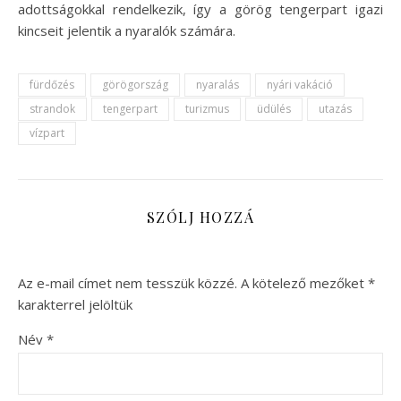
adottságokkal rendelkezik, így a görög tengerpart igazi
kincseit jelentik a nyaralók számára.
fürdőzés
görögország
nyaralás
nyári vakáció
strandok
tengerpart
turizmus
üdülés
utazás
vízpart
SZÓLJ HOZZÁ
Az e-mail címet nem tesszük közzé.
A kötelező mezőket
*
karakterrel jelöltük
Név
*