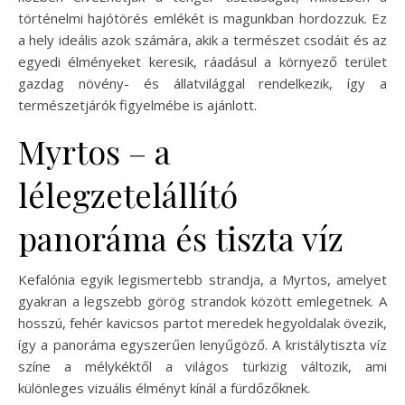
történelmi hajótörés emlékét is magunkban hordozzuk. Ez
a hely ideális azok számára, akik a természet csodáit és az
egyedi élményeket keresik, ráadásul a környező terület
gazdag növény- és állatvilággal rendelkezik, így a
természetjárók figyelmébe is ajánlott.
Myrtos – a
lélegzetelállító
panoráma és tiszta víz
Kefalónia egyik legismertebb strandja, a Myrtos, amelyet
gyakran a legszebb görög strandok között emlegetnek. A
hosszú, fehér kavicsos partot meredek hegyoldalak övezik,
így a panoráma egyszerűen lenyűgöző. A kristálytiszta víz
színe a mélykéktől a világos türkizig változik, ami
különleges vizuális élményt kínál a fürdőzőknek.