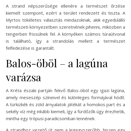
A strand népszerűsége ellenére a természet őrzése
kiemelt szempont, ezért a terület rendezett és tiszta. A
Myrtos tökéletes választás mindazoknak, akik egyedülálló
természeti környezetben szeretnének pihenni, miközben a
tengerben frissülnek fel. A környéken számos túraútvonal
is található, így a strandolás mellett a természet
felfedezése is garantált.
Balos-öböl – a lagúna
varázsa
A Kréta északi partján fekvő Balos-öböl egy igazi lagúna,
amely meseszép színeivel és különleges formájával hódít.
A türkizkék és zöld árnyalatok játékát a homokos part és a
sekély víz még inkább kiemeli, így a fürdőzők úgy érezhetik,
mintha egy trópusi paradicsomban lennének.
A strandhoz vezető út nem a legegyszerűbb, hiszen egy