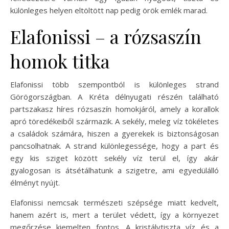
különleges helyen eltöltött nap pedig örök emlék marad.
Elafonissi – a rózsaszín
homok titka
Elafonissi több szempontból is különleges strand
Görögországban. A Kréta délnyugati részén található
partszakasz híres rózsaszín homokjáról, amely a korallok
apró töredékeiből származik. A sekély, meleg víz tökéletes
a családok számára, hiszen a gyerekek is biztonságosan
pancsolhatnak. A strand különlegessége, hogy a part és
egy kis sziget között sekély víz terül el, így akár
gyalogosan is átsétálhatunk a szigetre, ami egyedülálló
élményt nyújt.
Elafonissi nemcsak természeti szépsége miatt kedvelt,
hanem azért is, mert a terület védett, így a környezet
megőrzése kiemelten fontos. A kristálytiszta víz és a