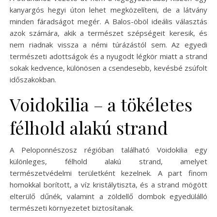
kanyargós hegyi úton lehet megközelíteni, de a látvány
minden fáradságot megér. A Balos-öböl ideális választás
azok számára, akik a természet szépségeit keresik, és
nem riadnak vissza a némi túrázástól sem. Az egyedi
természeti adottságok és a nyugodt légkör miatt a strand
sokak kedvence, különösen a csendesebb, kevésbé zsúfolt
időszakokban.
Voidokilia – a tökéletes
félhold alakú strand
A Peloponnészosz régióban található Voidokilia egy
különleges, félhold alakú strand, amelyet
természetvédelmi területként kezelnek. A part finom
homokkal borított, a víz kristálytiszta, és a strand mögött
elterülő dűnék, valamint a zöldellő dombok egyedülálló
természeti környezetet biztosítanak.