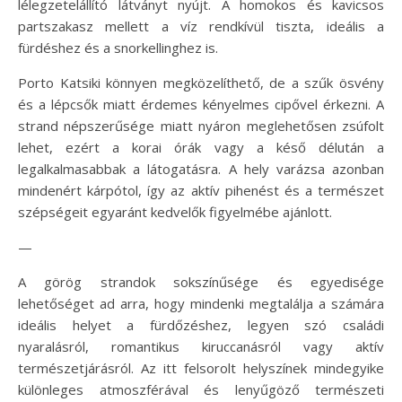
lélegzetelállító látványt nyújt. A homokos és kavicsos
partszakasz mellett a víz rendkívül tiszta, ideális a
fürdéshez és a snorkellinghez is.
Porto Katsiki könnyen megközelíthető, de a szűk ösvény
és a lépcsők miatt érdemes kényelmes cipővel érkezni. A
strand népszerűsége miatt nyáron meglehetősen zsúfolt
lehet, ezért a korai órák vagy a késő délután a
legalkalmasabbak a látogatásra. A hely varázsa azonban
mindenért kárpótol, így az aktív pihenést és a természet
szépségeit egyaránt kedvelők figyelmébe ajánlott.
—
A görög strandok sokszínűsége és egyedisége
lehetőséget ad arra, hogy mindenki megtalálja a számára
ideális helyet a fürdőzéshez, legyen szó családi
nyaralásról, romantikus kiruccanásról vagy aktív
természetjárásról. Az itt felsorolt helyszínek mindegyike
különleges atmoszférával és lenyűgöző természeti