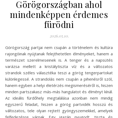
Görögországban ahol
mindenképpen érdemes
fürödni
2026.05.10.
Görögország partjai nem csupán a történelem és kultúra
rajongóinak nyújtanak felejthetetlen élményeket, hanem a
természet szerelmeseinek is. A tenger és a napsütés
varázsa mellett a kristálytiszta víz és a változatos
strandok széles választéka teszi a görög tengerpartokat
különlegessé. A strandolás nem csupán a pihenésről szól,
hanem egyben a helyi életérzés megismeréséről is, hiszen
minden partszakasz más-más hangulatot és élményt kínál.
Az ideális fürdőhely megtalálása azonban nem mindig
egyszerű feladat, hiszen a görög partvidék hosszú és
változatos, tele olyan rejtett gyöngyszemekkel, amelyek
felfedezésre várnak. Egy igazán nyugodt, tiszta és