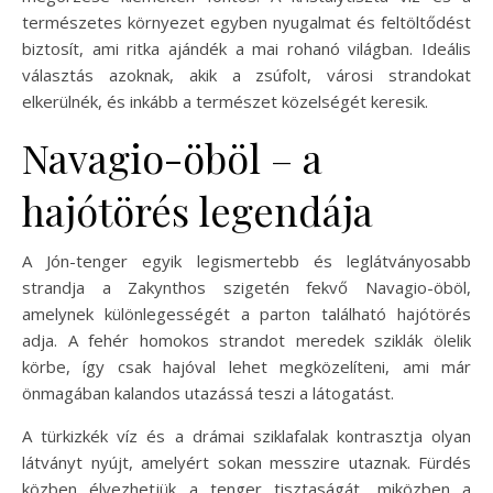
természetes környezet egyben nyugalmat és feltöltődést
biztosít, ami ritka ajándék a mai rohanó világban. Ideális
választás azoknak, akik a zsúfolt, városi strandokat
elkerülnék, és inkább a természet közelségét keresik.
Navagio-öböl – a
hajótörés legendája
A Jón-tenger egyik legismertebb és leglátványosabb
strandja a Zakynthos szigetén fekvő Navagio-öböl,
amelynek különlegességét a parton található hajótörés
adja. A fehér homokos strandot meredek sziklák ölelik
körbe, így csak hajóval lehet megközelíteni, ami már
önmagában kalandos utazássá teszi a látogatást.
A türkizkék víz és a drámai sziklafalak kontrasztja olyan
látványt nyújt, amelyért sokan messzire utaznak. Fürdés
közben élvezhetjük a tenger tisztaságát, miközben a