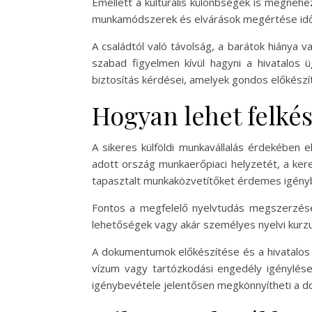
Emellett a kulturális különbségek is megnehe
munkamódszerek és elvárások megértése időt
A családtól való távolság, a barátok hiánya
szabad figyelmen kívül hagyni a hivatalos 
biztosítás kérdései, amelyek gondos előkészí
Hogyan lehet felkés
A sikeres külföldi munkavállalás érdekében 
adott ország munkaerőpiaci helyzetét, a kere
tapasztalt munkaközvetítőket érdemes igényb
Fontos a megfelelő nyelvtudás megszerzése,
lehetőségek vagy akár személyes nyelvi kurz
A dokumentumok előkészítése és a hivatalos 
vízum vagy tartózkodási engedély igénylése
igénybevétele jelentősen megkönnyítheti a do