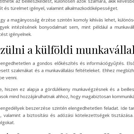
zíthetik az beilleszkedést, különösen azok számára, akik kevésbé
 és türelmet igényel, valamint alkalmazkodóképességet.
 vagy a magányosság érzése szintén komoly kihívás lehet, külön
ügyek intézésének bonyodalmait sem, mint például a munkavál
tést igényelnek.
zülni a külföldi munkaválla
elengedhetetlen a gondos előkészítés és információgyűjtés. El
sett szakmákat és a munkavállalási feltételeket. Ehhez megbízha
e venni.
 hiszen ez alapja a gördülékeny munkavégzésnek és a beillesz
usok mind hozzájárulhatnak ahhoz, hogy magabiztosan kommunikál
engedélyek beszerzése szintén elengedhetetlen feladat. Ide ta
, valamint a biztosítási és adózási kötelezettségek tisztázás
lgokat.