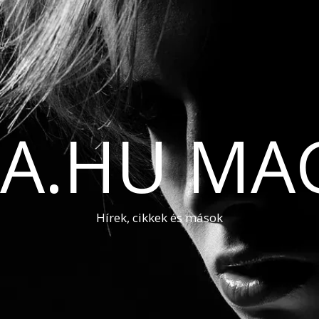
A.HU MA
Hírek, cikkek és mások