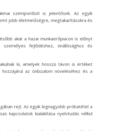
kmai szempontból is jelentősek. Az egyik
remt jobb életminőségre, megtakarításokra és
 később akár a hazai munkaerőpiacon is előnyt
a személyes fejlődéshez, önállósághoz és
lakulnak ki, amelyek hosszú távon is értéket
ly hozzájárul az önbizalom növeléséhez és a
gában rejt. Az egyik legnagyobb próbatétel a
as kapcsolatok kialakítása nyelvtudás nélkül