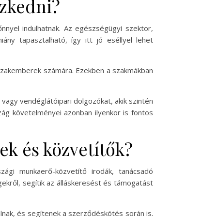
zkedni?
nnyel indulhatnak. Az egészségügyi szektor,
y tapasztalható, így itt jó eséllyel lehet
IT szakemberek számára. Ezekben a szakmákban
vagy vendéglátóipari dolgozókat, akik szintén
zág követelményei azonban ilyenkor is fontos
ek és közvetítők?
szági munkaerő-közvetítő irodák, tanácsadó
ekről, segítik az álláskeresést és támogatást
lnak, és segítenek a szerződéskötés során is.