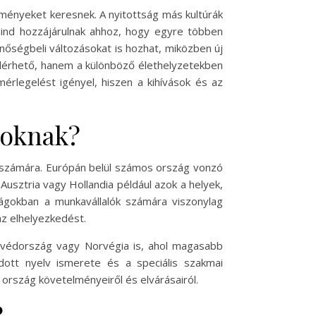
lményeket keresnek. A nyitottság más kultúrák
 mind hozzájárulnak ahhoz, hogy egyre többen
inőségbeli változásokat is hozhat, miközben új
 elérhető, hanem a különböző élethelyzetekben
érlegelést igényel, hiszen a kihívások és az
roknak?
k számára. Európán belül számos ország vonzó
Ausztria vagy Hollandia például azok a helyek,
ágokban a munkavállalók számára viszonylag
az elhelyezkedést.
Svédország vagy Norvégia is, ahol magasabb
ott nyelv ismerete és a speciális szakmai
 ország követelményeiről és elvárásairól.
?