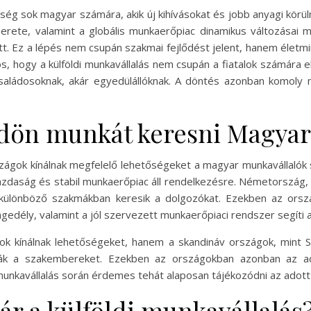
őség sok magyar számára, akik új kihívásokat és jobb anyagi körü
erete, valamint a globális munkaerőpiac dinamikus változásai
tt. Ez a lépés nem csupán szakmai fejlődést jelent, hanem életm
tos, hogy a külföldi munkavállalás nem csupán a fiatalok számára
családosoknak, akár egyedülállóknak. A döntés azonban komoly m
ldön munkát keresni Magya
zágok kínálnak megfelelő lehetőségeket a magyar munkavállaló
azdaság és stabil munkaerőpiac áll rendelkezésre. Németország, 
 különböző szakmákban keresik a dolgozókat. Ezekben az orsz
ngedély, valamint a jól szervezett munkaerőpiaci rendszer segíti 
k kínálnak lehetőségeket, hanem a skandináv országok, mint 
ják a szakembereket. Ezekben az országokban azonban az ad
munkavállalás során érdemes tehát alaposan tájékozódni az adott
ár a külföldi munkavállalás