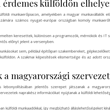
 érdemes külföldön elhelye
lföldi munkaerőpiacon, amelyekben a magyar munkavállalók elő
számára számos nyugat-európai országban komoly munkaerőhián
 kiemelten keresettek, különösen a programozók, mérnökök és 
ntős előnyt jelent a versenyben.
 munkásokat sem, például építőipari szakembereket, gépkezelőket 
külföldön. A szakmai képesítések elismertsége és az adott ors
 a magyarországi szervezet
és lebonyolításában jelentős szerepet játszanak a magyaror
ervezetek naprakész információkat nyújtanak a külföldi lehetőség
an külföldi munkaadókkal, így megbízható álláslehetőségeket kíná