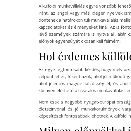
A külföldi munkavállalás egyre vonzóbb lehet
iránt, az angol vagy más idegen nyelvek ism
döntenek a határokon túli munkavállalás melle
kapcsolatokat és élményeket kínál. Az is fon
lévő személyek számára is nyitva áll, akár 
előnyök egyensúlyát okosan kell felmérni.
Hol érdemes külfö
Az egyik legfontosabb kérdés, hogy mely ors
célpont lehet, főként azok, ahol jól működő g
ahol jelentős magyar közösség él, és ahol
könnyen elérhető a hivatalos munkavállalási e
Nem csak a nagyobb nyugat-európai országo
életszínvonal és jó munkakörülmények vár
képesítések fontosabbak lehetnek. A külföldi 
Milyen előnyökkel j