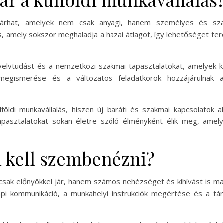
l járhat, amelyek nem csak anyagi, hanem személyes és sza
, amely sokszor meghaladja a hazai átlagot, így lehetőséget te
a nyelvtudást és a nemzetközi szakmai tapasztalatokat, amelyek
 megismerése és a változatos feladatkörök hozzájárulnak 
lföldi munkavállalás, hiszen új baráti és szakmai kapcsolatok a
tapasztalatokat sokan életre szóló élményként élik meg, ame
l kell szembenézni?
csak előnyökkel jár, hanem számos nehézséget és kihívást is ma
pi kommunikáció, a munkahelyi instrukciók megértése és a társ