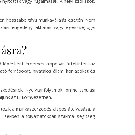
 nyitottak vagy rugalmasak. A helyi szokások,
ösen hosszabb távú munkavállalás esetén. Nem
lalási engedély, lakhatás vagy egészségügyi
lásra?
ső lépésként érdemes alaposan áttekinteni az
tó forrásokat, hivatalos állami honlapokat és
kedésnek. Nyelvtanfolyamok, online tanulási
junk az új környezetben.
rtozik a munkaszerződés alapos átolvasása, a
a. Ezekben a folyamatokban szakmai segítség