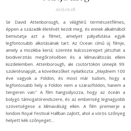
2025.05.18.
Sir David Attenborough, a világhírű természetfilmes,
éppen a századik életévét kezdi meg, és ennek alkalmából
bemutatja azt a filmet, amelyet pályafutása egyik
legfontosabb alkotásának tart. Az Ocean című új filmje,
amely a mozikba kerül, szerinte kulcsszerepet játszhat a
biodiverzitás megőrzésében és a klímaváltozás elleni
küzdelemben. Attenborough, aki csütörtökön ünnepli 99.
születésnapját, a következőket nyilatkozta: „Majdnem 100
éve vagyok a Földön, és most már tudom, hogy a
legfontosabb hely a Földön nem a szárazföldön, hanem a
tengeren van.” A film hangsúlyozza, hogy az óceán a
bolygó támogatórendszere, és az emberiség legnagyobb
szövetségese a klímaválság ellen. A film premierje a
londoni Royal Festival Hallban zajlott, ahol a vörös szőnyeg
helyett kék szőnyeget…