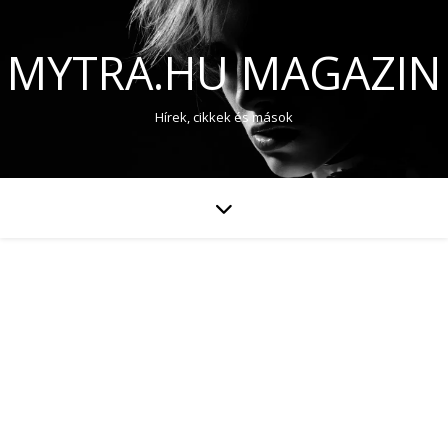
MYTRA.HU MAGAZIN
Hírek, cikkek és mások