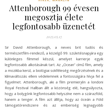
HÍREK
MAGAZIN
Attenborough 99 évesen
megosztja élete
legfontosabb üzenetét
2025.05.17.
Sir David Attenborough, a neves brit tudós és
természetfilm-rendező, a közelgő 99. születésnapjára egy
különleges filmmel készül, amelyet karrierje egyik
legfontosabb alkotásának tart. Az „Ocean” című film, amely
a mozikba kerül, a biológiai sokféleség megőrzésének és a
klímaváltozás elleni védelemnek a fontosságára hívja fel a
figyelmet. Attenborough, aki a film premierjén a londoni
Royal Festival Hallban állt a közönség elé, hangsúlyozta,
hogy a bolygónk legfontosabb helyszíne nem a szárazföld,
hanem a tenger. A film azt állítja, hogy az óceán a Föld
támogatórendszere és az emberiség legnagyobb