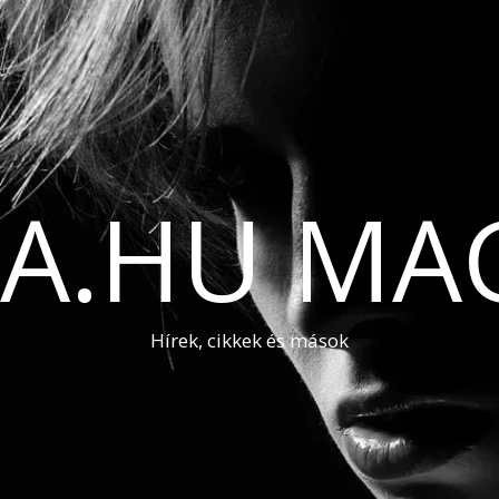
A.HU MA
Hírek, cikkek és mások