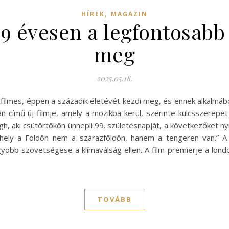
,
HÍREK
MAGAZIN
9 évesen a legfontosabb 
meg
2025.05.18.
tfilmes, éppen a századik életévét kezdi meg, és ennek alkalmábó
an című új filmje, amely a mozikba kerül, szerinte kulcsszerepe
gh, aki csütörtökön ünnepli 99. születésnapját, a következőket n
ely a Földön nem a szárazföldön, hanem a tengeren van.” A 
b szövetségese a klímaválság ellen. A film premierje a londoni
TOVÁBB