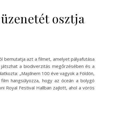
üzenetét osztja
l bemutatja azt a filmet, amelyet pályafutása
t játszhat a biodiverzitás megőrzésében és a
yilatkozta: „Majdnem 100 éve vagyok a Földön,
film hangsúlyozza, hogy az óceán a bolygó
 Royal Festival Hallban zajlott, ahol a vörös