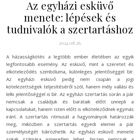
Az egyházi esküvő
menete: lépések és
tudnivalók a szertartáshoz
2024.08.26.
A házasságkötés a legtöbb ember életében az egyik
legfontosabb esemény. Az esküvő, mint a szeretet és
elköteleződés szimbóluma, különleges jelentőséggel bír.
Az egyházi esküvő pedig nem csupán a jogi
kötelezettségek teljesítéséről szól, hanem mély vallási és
lelki jelentőséggel is bír. Az egyházi szertartás során a pár
nemcsak a családjuk és barátaik előtt ünnepli a
kapcsolatukat, hanem Isten előtt is elköteleződnek egymás
iránt. A szertartás ritmusát a hagyományok határozzák
meg, miközben a szertartás egyedi elemei a pár
személyiségét tükrözhetik. Az egyházi esküvő menete
sokak számára ismeretlen lehet, hiszen nemcsak a