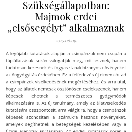
Szükségállapotban:
Majmok erdei
„elsősegélyt” alkalmaznak
2025.06.09.
A legújabb kutatások alapján a csimpánzok nem csupán a
táplálkozásuk során válogatják meg, mit esznek, hanem
tudatosan keresnek és fogyasztanak bizonyos növényeket
az öngyógyítás érdekében. Ez a felfedezés új dimenziót ad
a csimpánzok viselkedésének megértéséhez, és arra utal,
hogy az állatok nemcsak ösztönösen cselekszenek, hanem
képesek lehetnek a természetes gyógymódok
alkalmazására is. Az új tanulmány, amely az állatviselkedés
kutatására összpontosít, arra világít rá, hogy a csimpánzok
képesek azonosítani a számukra hasznos növényeket,
amelyek segíthetnek a betegségek kezelésében vagy a
fizikai állapotuk javításában. Az eddigi kutatások során a