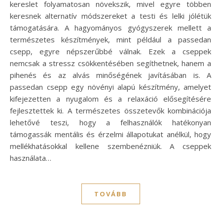
kereslet folyamatosan növekszik, mivel egyre többen
keresnek alternatív módszereket a testi és lelki jólétük
támogatására. A hagyományos gyógyszerek mellett a
természetes készítmények, mint például a passedan
csepp, egyre népszerűbbé válnak. Ezek a cseppek
nemcsak a stressz csökkentésében segíthetnek, hanem a
pihenés és az alvás minőségének javításában is. A
passedan csepp egy növényi alapú készítmény, amelyet
kifejezetten a nyugalom és a relaxáció elősegítésére
fejlesztettek ki. A természetes összetevők kombinációja
lehetővé teszi, hogy a felhasználók hatékonyan
támogassák mentális és érzelmi állapotukat anélkül, hogy
mellékhatásokkal kellene szembenézniük. A cseppek
használata…
TOVÁBB