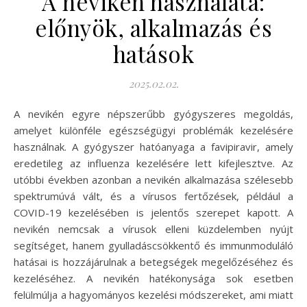
A nevikén használata:
előnyök, alkalmazás és
hatások
2025.02.02.
A nevikén egyre népszerűbb gyógyszeres megoldás,
amelyet különféle egészségügyi problémák kezelésére
használnak. A gyógyszer hatóanyaga a favipiravir, amely
eredetileg az influenza kezelésére lett kifejlesztve. Az
utóbbi években azonban a nevikén alkalmazása szélesebb
spektrumúvá vált, és a vírusos fertőzések, például a
COVID-19 kezelésében is jelentős szerepet kapott. A
nevikén nemcsak a vírusok elleni küzdelemben nyújt
segítséget, hanem gyulladáscsökkentő és immunmoduláló
hatásai is hozzájárulnak a betegségek megelőzéséhez és
kezeléséhez. A nevikén hatékonysága sok esetben
felülmúlja a hagyományos kezelési módszereket, ami miatt