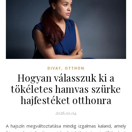
,
DIVAT
OTTHON
Hogyan válasszuk ki a
tökéletes hamvas szürke
hajfestéket otthonra
2026.01.04.
A hajszín megváltoztatása mindig izgalmas kaland, amely