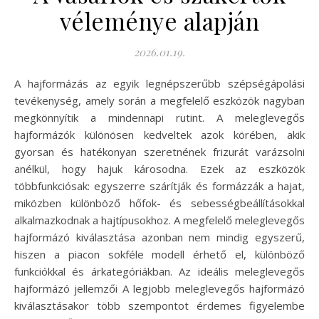
véleménye alapján
2026.01.19.
A hajformázás az egyik legnépszerűbb szépségápolási
tevékenység, amely során a megfelelő eszközök nagyban
megkönnyítik a mindennapi rutint. A meleglevegős
hajformázók különösen kedveltek azok körében, akik
gyorsan és hatékonyan szeretnének frizurát varázsolni
anélkül, hogy hajuk károsodna. Ezek az eszközök
többfunkciósak: egyszerre szárítják és formázzák a hajat,
miközben különböző hőfok- és sebességbeállításokkal
alkalmazkodnak a hajtípusokhoz. A megfelelő meleglevegős
hajformázó kiválasztása azonban nem mindig egyszerű,
hiszen a piacon sokféle modell érhető el, különböző
funkciókkal és árkategóriákban. Az ideális meleglevegős
hajformázó jellemzői A legjobb meleglevegős hajformázó
kiválasztásakor több szempontot érdemes figyelembe