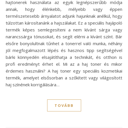
hajtonerek használata az egyik legnépszerűbb módja
annak, hogy élénkebb, mélyebb vagy éppen
természetesebb árnyalatot adjunk hajunknak anélkül, hogy
túlzottan károsítanánk a hajszálakat. Ez a speciális hajápoló
termék képes semlegesíteni a nem kívánt sárga vagy
narancssárga tónusokat, és segít elérni a kívánt színt. Bár
elsőre bonyolultnak tűnhet a tonerrel való munka, néhány
jól megfogalmazott lépés és hasznos tipp segítségével
bárki könnyedén elsajátíthatja a technikát, és otthon is
profi eredményt érhet el. Mi az a haj toner és mikor
érdemes használni? A haj toner egy speciális kozmetikai
termék, amelyet elsősorban a szőkített vagy világosított
haj színének korrigálására…
TOVÁBB