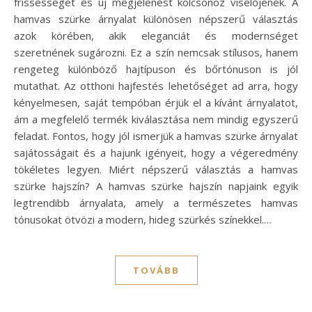
frissességet és új megjelenést kölcsönöz viselőjének. A
hamvas szürke árnyalat különösen népszerű választás
azok körében, akik eleganciát és modernséget
szeretnének sugározni. Ez a szín nemcsak stílusos, hanem
rengeteg különböző hajtípuson és bőrtónuson is jól
mutathat. Az otthoni hajfestés lehetőséget ad arra, hogy
kényelmesen, saját tempóban érjük el a kívánt árnyalatot,
ám a megfelelő termék kiválasztása nem mindig egyszerű
feladat. Fontos, hogy jól ismerjük a hamvas szürke árnyalat
sajátosságait és a hajunk igényeit, hogy a végeredmény
tökéletes legyen. Miért népszerű választás a hamvas
szürke hajszín? A hamvas szürke hajszín napjaink egyik
legtrendibb árnyalata, amely a természetes hamvas
tónusokat ötvözi a modern, hideg szürkés színekkel.…
TOVÁBB