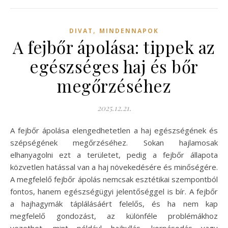
,
DIVAT
MINDENNAPOK
A fejbőr ápolása: tippek az
egészséges haj és bőr
megőrzéséhez
2025.12.21.
A fejbőr ápolása elengedhetetlen a haj egészségének és
szépségének megőrzéséhez. Sokan hajlamosak
elhanyagolni ezt a területet, pedig a fejbőr állapota
közvetlen hatással van a haj növekedésére és minőségére.
A megfelelő fejbőr ápolás nemcsak esztétikai szempontból
fontos, hanem egészségügyi jelentőséggel is bír. A fejbőr
a hajhagymák táplálásáért felelős, és ha nem kap
megfelelő gondozást, az különféle problémákhoz