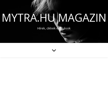
MYTRA.HU MAGAZIN
Hírek, cikkek és mások