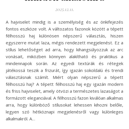
2025.12.11.
A hajviselet mindig is a személyiség és az önkifejezés
fontos eszköze volt. A változatos fazonok között a tépett
félhosszú haj különösen népszerű választás, hiszen
egyszerre mutat laza, mégis rendezett megjelenést. Ez a
stílus lehetőséget ad arra, hogy kihangsúlyozzuk az arc
vonásait, miközben könnyen alakítható és praktikus a
mindennapok során. Az egyedi textúrák és rétegek
játékossá teszik a frizurát, így igazán sokoldalú és trendi
választásnak számít. Miért olyan népszerű a tépett
félhosszú haj? A tépett félhosszú haj egy igazán modern
és friss hajviselet, amely ötvözi a természetes lazaságot a
formázott eleganciával. A félhosszú fazon kiválóan alkalmas
arra, hogy különböző stílusokat lehessen kihozni belőle,
legyen szó hétköznapi megjelenésről vagy különleges
alkalmakról. A…