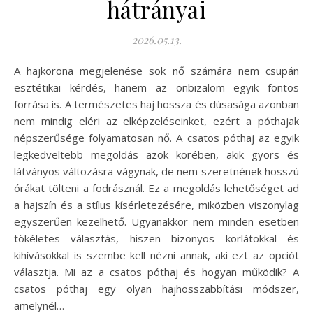
hátrányai
2026.05.13.
A hajkorona megjelenése sok nő számára nem csupán
esztétikai kérdés, hanem az önbizalom egyik fontos
forrása is. A természetes haj hossza és dúsasága azonban
nem mindig eléri az elképzeléseinket, ezért a póthajak
népszerűsége folyamatosan nő. A csatos póthaj az egyik
legkedveltebb megoldás azok körében, akik gyors és
látványos változásra vágynak, de nem szeretnének hosszú
órákat tölteni a fodrásznál. Ez a megoldás lehetőséget ad
a hajszín és a stílus kísérletezésére, miközben viszonylag
egyszerűen kezelhető. Ugyanakkor nem minden esetben
tökéletes választás, hiszen bizonyos korlátokkal és
kihívásokkal is szembe kell nézni annak, aki ezt az opciót
választja. Mi az a csatos póthaj és hogyan működik? A
csatos póthaj egy olyan hajhosszabbítási módszer,
amelynél…