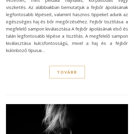
vezethet, mint például hajhullás, korpásodás vagy
viszketés. Az alábbiakban bemutatjuk a fejbőr ápolásának
legfontosabb lépéseit, valamint hasznos tippeket adunk az
egészséges haj és bőr megőrzéséhez. Fejbőr tisztítása: a
megfelelő sampon kiválasztása A fejbőr ápolásának első és
talán legfontosabb lépése a tisztítás. A megfelelő sampon
kiválasztása kulcsfontosságú, mivel a haj és a fejbőr
különböző típusai…
TOVÁBB