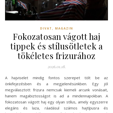
,
DIVAT
MAGAZIN
Fokozatosan vágott haj
tippek és stílusötletek a
tökéletes frizurához
2026.01.18.
A hajviselet mindig fontos szerepet tölt be az
önkifejezésben és a megjelenésünkben. Egy jól
megválasztott frizura nemcsak kiemeli arcunk vonásait,
hanem magabiztosságot is ad a mindennapokban. A
fokozatosan vágott haj egy olyan stílus, amely egyszerre
elegáns és laza, ráadásul számos hajtípusra és