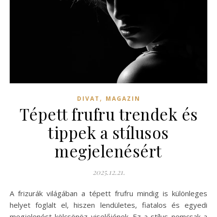
,
DIVAT
MAGAZIN
Tépett frufru trendek és
tippek a stílusos
megjelenésért
2025.12.21.
A frizurák világában a tépett frufru mindig is különleges
helyet foglalt el, hiszen lendületes, fiatalos és egyedi
megjelenést kölcsönöz viselőjének. Ez a stílus nemcsak a