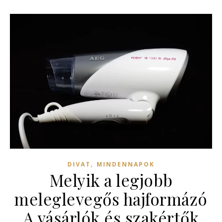
,
DIVAT
MINDENNAPOK
Melyik a legjobb
meleglevegős hajformázó
A vásárlók és szakértők