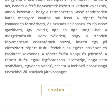
női, hanem a férfi hajviseletek között is kedvelt választás,
amely bizonyítja, hogy a természetes, kissé rendezetlen
hatás mennyire divatos tud lenni. A tépett frufru
könnyedén formázható, és számos hajhosszal és típushoz
igazítható, így mindig újra és újra megújulhat a
megjelenésünk. Nem véletlen, hogy a trendek
folyamatosan visszatérnek hozzá, hiszen egy jól
elkészített tépett frufru feldobja az egész arcképet és
karaktert kölcsönöz. A tépett frufru alapjai és jellemzői A
tépett frufru egyik legfontosabb jellemzője, hogy nem
szabályos, egyenes vonalú, hanem különböző hosszúságú
tincsekből áll, amelyek játékosságot…
TOVÁBB