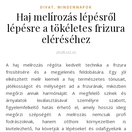
,
DIVAT
MINDENNAPOK
Haj melírozás lépésről
lépésre a tökéletes frizura
eléréséhez
2026.02.11.
A haj melírozás régóta kedvelt technika a frizura
frissítésére és a megjelenés feldobására. Egy jól
elkészített melír kiemeli a haj természetes tónusait,
játékosságot és mélységet ad a frizurának, miközben
megőrzi annak harmóniáját. A megfelelő színek és
árnyalatok kiválasztásával személyre szabott,
figyelemfelkeltő hatás érhető el, amely hosszú ideig
megőrzi szépségét. A melírozás nemcsak profi
fodrászoknak, hanem otthoni környezetben is
kivitelezhető, ha követjük a lépéseket és odafigyelünk a