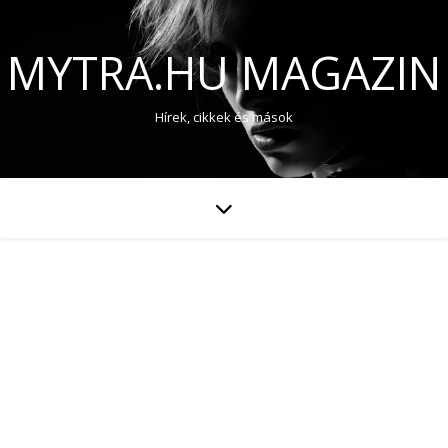
MYTRA.HU MAGAZIN
Hírek, cikkek és mások