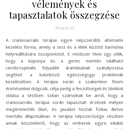
vélemények és
tapasztalatok összegzése
2024.12.22.
A craniosacralis terápia egyre népszerűbb alternatív
kezelési forma, amely a test és a lélek közötti harmónia
helyreállítására összpontosít. E módszer hívei úgy vélik,
hogy a koponya és a gerinc mentén található
cerebrospinalis folyadék áramlásának szabályozása
segíthet a különböző egészségügyi problémák
kezelésében. A terápia során a szakember finom
érintésekkel dolgozik, célja pedig a feszültségek és blokkok
oldása a testben. Sokan számolnak be arról, hogy a
craniosacralis terápia során tapasztalt érzések mélyen
megérintették őket, és javulást hoztak fizikai, illetve
mentális állapotukban. A terápia népszerűsége részben
annak köszönhető, hogy az emberek egyre inkább