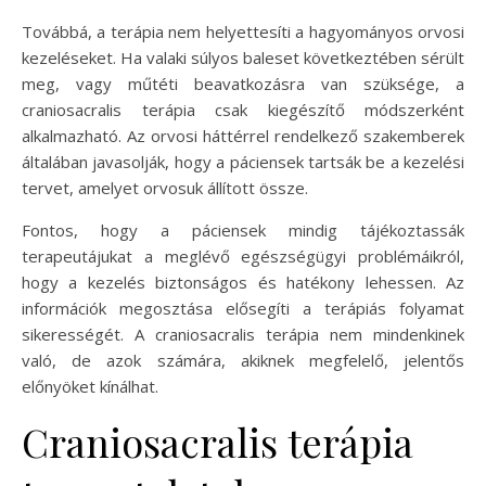
Továbbá, a terápia nem helyettesíti a hagyományos orvosi
kezeléseket. Ha valaki súlyos baleset következtében sérült
meg, vagy műtéti beavatkozásra van szüksége, a
craniosacralis terápia csak kiegészítő módszerként
alkalmazható. Az orvosi háttérrel rendelkező szakemberek
általában javasolják, hogy a páciensek tartsák be a kezelési
tervet, amelyet orvosuk állított össze.
Fontos, hogy a páciensek mindig tájékoztassák
terapeutájukat a meglévő egészségügyi problémáikról,
hogy a kezelés biztonságos és hatékony lehessen. Az
információk megosztása elősegíti a terápiás folyamat
sikerességét. A craniosacralis terápia nem mindenkinek
való, de azok számára, akiknek megfelelő, jelentős
előnyöket kínálhat.
Craniosacralis terápia