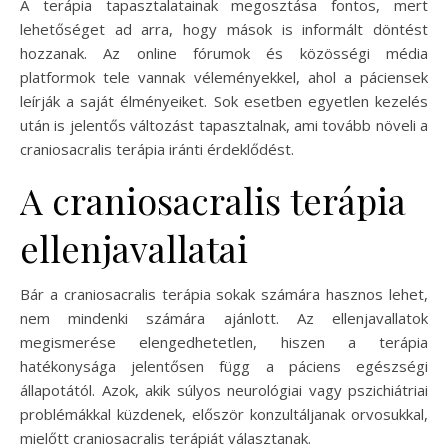
A terápia tapasztalatainak megosztása fontos, mert
lehetőséget ad arra, hogy mások is informált döntést
hozzanak. Az online fórumok és közösségi média
platformok tele vannak véleményekkel, ahol a páciensek
leírják a saját élményeiket. Sok esetben egyetlen kezelés
után is jelentős változást tapasztalnak, ami tovább növeli a
craniosacralis terápia iránti érdeklődést.
A craniosacralis terápia
ellenjavallatai
Bár a craniosacralis terápia sokak számára hasznos lehet,
nem mindenki számára ajánlott. Az ellenjavallatok
megismerése elengedhetetlen, hiszen a terápia
hatékonysága jelentősen függ a páciens egészségi
állapotától. Azok, akik súlyos neurológiai vagy pszichiátriai
problémákkal küzdenek, először konzultáljanak orvosukkal,
mielőtt craniosacralis terápiát választanak.