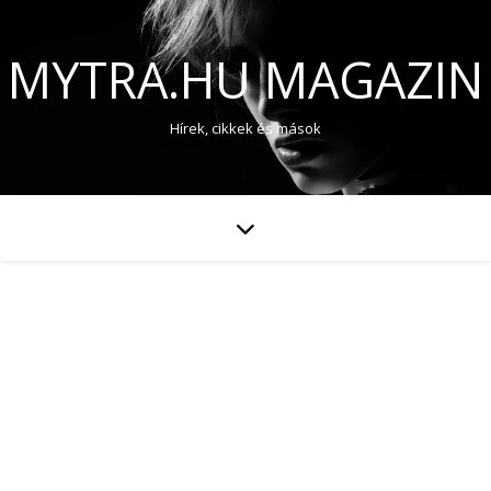
MYTRA.HU MAGAZIN
Hírek, cikkek és mások