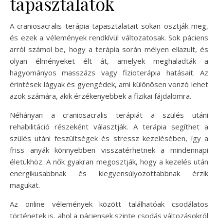
tapasztalatok
A craniosacralis terápia tapasztalatait sokan osztják meg,
és ezek a vélemények rendkívül változatosak. Sok páciens
arról számol be, hogy a terápia során mélyen ellazult, és
olyan élményeket élt át, amelyek meghaladták a
hagyományos masszázs vagy fizioterápia hatásait. Az
érintések lágyak és gyengédek, ami különösen vonzó lehet
azok számára, akik érzékenyebbek a fizikai fájdalomra.
Néhányan a craniosacralis terápiát a szülés utáni
rehabilitáció részeként választják. A terápia segíthet a
szülés utáni feszültségek és stressz kezelésében, így a
friss anyák könnyebben visszatérhetnek a mindennapi
életükhöz. A nők gyakran megosztják, hogy a kezelés után
energikusabbnak és kiegyensúlyozottabbnak érzik
magukat.
Az online vélemények között találhatóak csodálatos
történetek is, ahol a páciensek szinte csodás változásokról