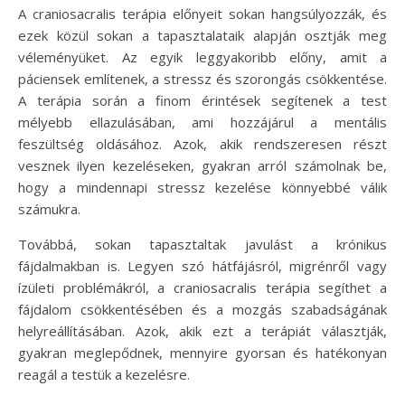
A craniosacralis terápia előnyeit sokan hangsúlyozzák, és
ezek közül sokan a tapasztalataik alapján osztják meg
véleményüket. Az egyik leggyakoribb előny, amit a
páciensek említenek, a stressz és szorongás csökkentése.
A terápia során a finom érintések segítenek a test
mélyebb ellazulásában, ami hozzájárul a mentális
feszültség oldásához. Azok, akik rendszeresen részt
vesznek ilyen kezeléseken, gyakran arról számolnak be,
hogy a mindennapi stressz kezelése könnyebbé válik
számukra.
Továbbá, sokan tapasztaltak javulást a krónikus
fájdalmakban is. Legyen szó hátfájásról, migrénről vagy
ízületi problémákról, a craniosacralis terápia segíthet a
fájdalom csökkentésében és a mozgás szabadságának
helyreállításában. Azok, akik ezt a terápiát választják,
gyakran meglepődnek, mennyire gyorsan és hatékonyan
reagál a testük a kezelésre.