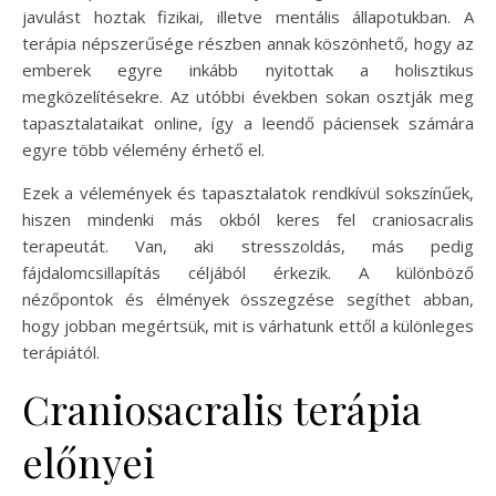
javulást hoztak fizikai, illetve mentális állapotukban. A
terápia népszerűsége részben annak köszönhető, hogy az
emberek egyre inkább nyitottak a holisztikus
megközelítésekre. Az utóbbi években sokan osztják meg
tapasztalataikat online, így a leendő páciensek számára
egyre több vélemény érhető el.
Ezek a vélemények és tapasztalatok rendkívül sokszínűek,
hiszen mindenki más okból keres fel craniosacralis
terapeutát. Van, aki stresszoldás, más pedig
fájdalomcsillapítás céljából érkezik. A különböző
nézőpontok és élmények összegzése segíthet abban,
hogy jobban megértsük, mit is várhatunk ettől a különleges
terápiától.
Craniosacralis terápia
előnyei