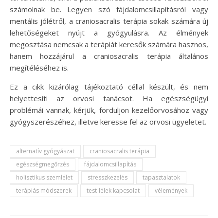
számolnak be. Legyen szó fájdalomcsillapításról vagy
mentális jólétről, a craniosacralis terápia sokak számára új
lehetőségeket nyújt a gyógyulásra. Az élmények
megosztása nemcsak a terápiát keresők számára hasznos,
hanem hozzájárul a craniosacralis terápia általános
megítéléséhez is.
Ez a cikk kizárólag tájékoztató céllal készült, és nem
helyettesíti az orvosi tanácsot. Ha egészségügyi
problémái vannak, kérjük, forduljon kezelőorvosához vagy
gyógyszerészéhez, illetve keresse fel az orvosi ügyeletet.
alternatív gyógyászat
craniosacralis terápia
egészségmegőrzés
fájdalomcsillapítás
holisztikus szemlélet
stresszkezelés
tapasztalatok
terápiás módszerek
test-lélek kapcsolat
vélemények