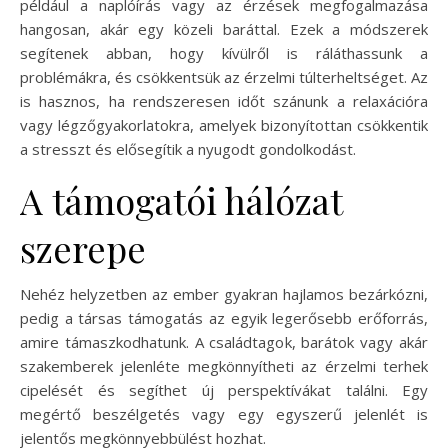
például a naplóírás vagy az érzések megfogalmazása
hangosan, akár egy közeli baráttal. Ezek a módszerek
segítenek abban, hogy kívülről is ráláthassunk a
problémákra, és csökkentsük az érzelmi túlterheltséget. Az
is hasznos, ha rendszeresen időt szánunk a relaxációra
vagy légzőgyakorlatokra, amelyek bizonyítottan csökkentik
a stresszt és elősegítik a nyugodt gondolkodást.
A támogatói hálózat
szerepe
Nehéz helyzetben az ember gyakran hajlamos bezárkózni,
pedig a társas támogatás az egyik legerősebb erőforrás,
amire támaszkodhatunk. A családtagok, barátok vagy akár
szakemberek jelenléte megkönnyítheti az érzelmi terhek
cipelését és segíthet új perspektívákat találni. Egy
megértő beszélgetés vagy egy egyszerű jelenlét is
jelentős megkönnyebbülést hozhat.