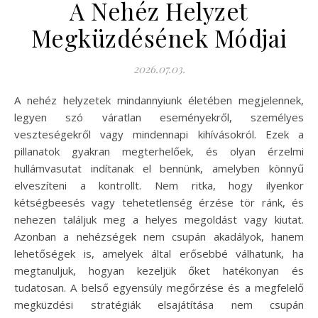
A Nehéz Helyzet
Megküzdésének Módjai
2026.07.03.
A nehéz helyzetek mindannyiunk életében megjelennek,
legyen szó váratlan eseményekről, személyes
veszteségekről vagy mindennapi kihívásokról. Ezek a
pillanatok gyakran megterhelőek, és olyan érzelmi
hullámvasutat indítanak el bennünk, amelyben könnyű
elveszíteni a kontrollt. Nem ritka, hogy ilyenkor
kétségbeesés vagy tehetetlenség érzése tör ránk, és
nehezen találjuk meg a helyes megoldást vagy kiutat.
Azonban a nehézségek nem csupán akadályok, hanem
lehetőségek is, amelyek által erősebbé válhatunk, ha
megtanuljuk, hogyan kezeljük őket hatékonyan és
tudatosan. A belső egyensúly megőrzése és a megfelelő
megküzdési stratégiák elsajátítása nem csupán