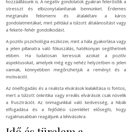
hozzáállásunk is. A negatív gondolatok gyakran felerősítik a
stresszt és elbizonytalanítanak bennünket. Érdemes
megtanulni felismerni és átalakítani a káros
gondolatmintákat, mint például a túlzott általánosítást vagy
a fekete-fehér gondolkodást.
A pozitív pszichológia eszközei, mint a hála gyakorlása vagy
a jelen pillanatra való fókuszálás, hatékonyan segíthetnek
ebben. Ha tudatosan keressük azokat a pozitív
aspektusokat, amelyek még egy nehéz helyzetben is jelen
vannak, könnyebben megőrizhetjük a reményt és a
motivációt.
Az önelfogadás és a realista elvárások kialakítása is fontos,
mert a túlzott önkritika vagy irreális elvárások csak növelik
a frusztrációt. Az önmagunkkal való kedvesség, a hibák
elfogadása és a fejlődési szemlélet elősegíti, hogy
rugalmasabban reagáljunk a kihívásokra.
Idő és türelem a