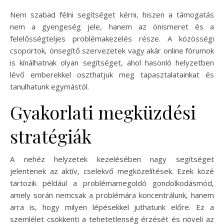
Nem szabad félni segítséget kérni, hiszen a támogatás
nem a gyengeség jele, hanem az önismeret és a
felelősségteljes problémakezelés része. A közösségi
csoportok, önsegítő szervezetek vagy akár online fórumok
is kínálhatnak olyan segítséget, ahol hasonló helyzetben
lévő emberekkel oszthatjuk meg tapasztalatainkat és
tanulhatunk egymástól.
Gyakorlati megküzdési
stratégiák
A nehéz helyzetek kezelésében nagy segítséget
jelentenek az aktív, cselekvő megközelítések. Ezek közé
tartozik például a problémamegoldó gondolkodásmód,
amely során nemcsak a problémára koncentrálunk, hanem
arra is, hogy milyen lépésekkel juthatunk előre. Ez a
szemlélet csökkenti a tehetetlenség érzését és növeli az