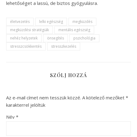
lehetőséget a lassú, de biztos gyógyulásra.
életvezetés
lelki egészség
megküzdés
megküzdési stratégiák
mentális egészség
nehéz helyzetek
önsegítés
pszichológia
stresszcsökkentés
stresszkezelés
SZÓLJ HOZZÁ
Az e-mail címet nem tesszük közzé.
A kötelező mezőket
*
karakterrel jelöltük
Név
*