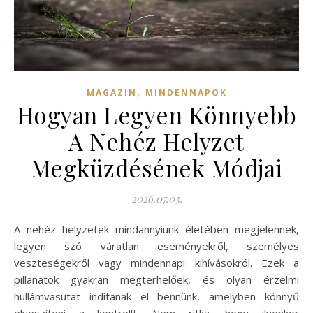
,
MAGAZIN
MINDENNAPOK
Hogyan Legyen Könnyebb
A Nehéz Helyzet
Megküzdésének Módjai
2026.07.03.
A nehéz helyzetek mindannyiunk életében megjelennek,
legyen szó váratlan eseményekről, személyes
veszteségekről vagy mindennapi kihívásokról. Ezek a
pillanatok gyakran megterhelőek, és olyan érzelmi
hullámvasutat indítanak el bennünk, amelyben könnyű
elveszíteni a kontrollt. Nem ritka, hogy ilyenkor