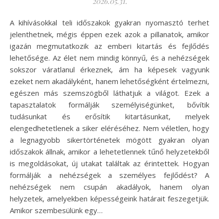
2026.05.31.
A kihívásokkal teli időszakok gyakran nyomasztó terhet
jelenthetnek, mégis éppen ezek azok a pillanatok, amikor
igazán megmutatkozik az emberi kitartás és fejlődés
lehetősége. Az élet nem mindig könnyű, és a nehézségek
sokszor váratlanul érkeznek, ám ha képesek vagyunk
ezeket nem akadályként, hanem lehetőségként értelmezni,
egészen más szemszögből láthatjuk a világot. Ezek a
tapasztalatok formálják személyiségünket, bővítik
tudásunkat és erősítik kitartásunkat, melyek
elengedhetetlenek a siker eléréséhez. Nem véletlen, hogy
a legnagyobb sikertörténetek mögött gyakran olyan
időszakok állnak, amikor a lehetetlennek tűnő helyzetekből
is megoldásokat, új utakat találtak az érintettek. Hogyan
formálják a nehézségek a személyes fejlődést? A
nehézségek nem csupán akadályok, hanem olyan
helyzetek, amelyekben képességeink határait feszegetjük.
Amikor szembesülünk egy…