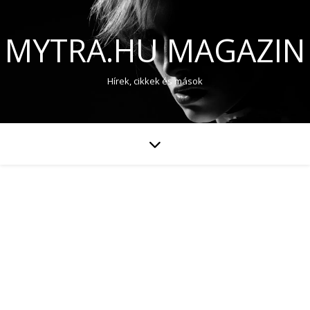
MYTRA.HU MAGAZIN
Hírek, cikkek és mások