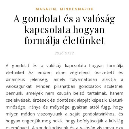
,
MAGAZIN
MINDENNAPOK
A gondolat és a valóság
kapcsolata hogyan
formálja életünket
2026.07.12.
A gondolat és a valóság kapcsolata hogyan formálja
életünket Az emberi elme végtelenül összetett és
dinamikus jelenség, amely folyamatosan alakítja a
valóságunkat. Minden pillanatban gondolatok születnek
bennünk, amelyek nem csupán belső tartalmak, hanem
cselekvések, érzések és döntések alapját képezik. Életünk
minősége, iránya és mélysége gyakran attól függ, hogy
milyen módon viszonyulunk a saját gondolatainkhoz, és
hogyan engedjük meg nekik, hogy befolyásolják a külvilág
eseményeit. A gondolkodásunk és a valóság viszonya egy