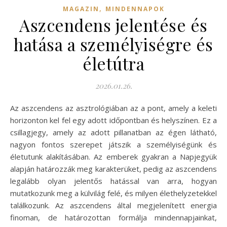
,
MAGAZIN
MINDENNAPOK
Aszcendens jelentése és
hatása a személyiségre és
életútra
2026.01.26.
Az aszcendens az asztrológiában az a pont, amely a keleti
horizonton kel fel egy adott időpontban és helyszínen. Ez a
csillagjegy, amely az adott pillanatban az égen látható,
nagyon fontos szerepet játszik a személyiségünk és
életutunk alakításában. Az emberek gyakran a Napjegyük
alapján határozzák meg karakterüket, pedig az aszcendens
legalább olyan jelentős hatással van arra, hogyan
mutatkozunk meg a külvilág felé, és milyen élethelyzetekkel
találkozunk. Az aszcendens által megjelenített energia
finoman, de határozottan formálja mindennapjainkat,