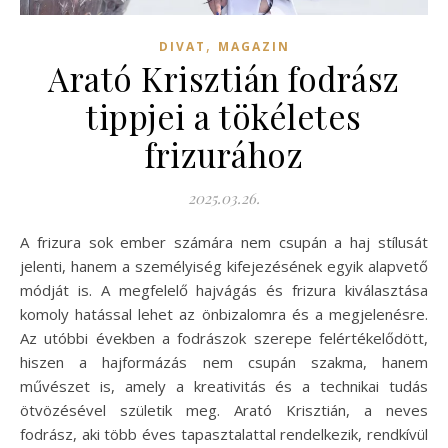
,
DIVAT
MAGAZIN
Arató Krisztián fodrász
tippjei a tökéletes
frizurához
2025.03.26.
A frizura sok ember számára nem csupán a haj stílusát
jelenti, hanem a személyiség kifejezésének egyik alapvető
módját is. A megfelelő hajvágás és frizura kiválasztása
komoly hatással lehet az önbizalomra és a megjelenésre.
Az utóbbi években a fodrászok szerepe felértékelődött,
hiszen a hajformázás nem csupán szakma, hanem
művészet is, amely a kreativitás és a technikai tudás
ötvözésével születik meg. Arató Krisztián, a neves
fodrász, aki több éves tapasztalattal rendelkezik, rendkívül