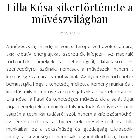
Lilla Kósa sikertörténete a
művészvilágban
2025.03.27.
A művészvilág mindig is vonzó terepe volt azok számára,
akik kreatív energiájukat szeretnék kifejezni. Az inspiráló
történetek, amelyek a tehetségről, kitartásról és
szenvedélyről szólnak, nemcsak a művészek, hanem a
közönség számára is motiválóak. Az ilyen sikertörténetek
bemutatják, hogy a tehetség mellett a kemény munka és a
kitartás milyen fontos szerepet játszik a siker elérésében.
Lilla Kósa, a fiatal és tehetséges művész, aki a saját útját
járja, remek példája ennek a folyamatnak. A művészet nem
csupán a technikai tudásról szól, hanem a kifejezésmódról,
az érzésekről és a történetek meséléséről is. Lilla
munkáiban ez a sokszínűség és gazdagság tükröződik,
amely a közönséget nemcsak elgondolkodtatja, hanem