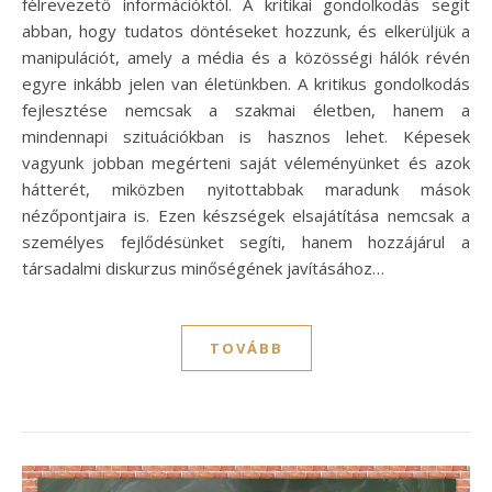
félrevezető információktól. A kritikai gondolkodás segít
abban, hogy tudatos döntéseket hozzunk, és elkerüljük a
manipulációt, amely a média és a közösségi hálók révén
egyre inkább jelen van életünkben. A kritikus gondolkodás
fejlesztése nemcsak a szakmai életben, hanem a
mindennapi szituációkban is hasznos lehet. Képesek
vagyunk jobban megérteni saját véleményünket és azok
hátterét, miközben nyitottabbak maradunk mások
nézőpontjaira is. Ezen készségek elsajátítása nemcsak a
személyes fejlődésünket segíti, hanem hozzájárul a
társadalmi diskurzus minőségének javításához…
TOVÁBB