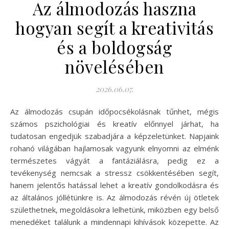
Az álmodozás haszna
hogyan segít a kreativitás
és a boldogság
növelésében
2026.06.07.
Az álmodozás csupán időpocsékolásnak tűnhet, mégis
számos pszichológiai és kreatív előnnyel járhat, ha
tudatosan engedjük szabadjára a képzeletünket. Napjaink
rohanó világában hajlamosak vagyunk elnyomni az elménk
természetes vágyát a fantáziálásra, pedig ez a
tevékenység nemcsak a stressz csökkentésében segít,
hanem jelentős hatással lehet a kreatív gondolkodásra és
az általános jóllétünkre is. Az álmodozás révén új ötletek
születhetnek, megoldásokra lelhetünk, miközben egy belső
menedéket találunk a mindennapi kihívások közepette. Az