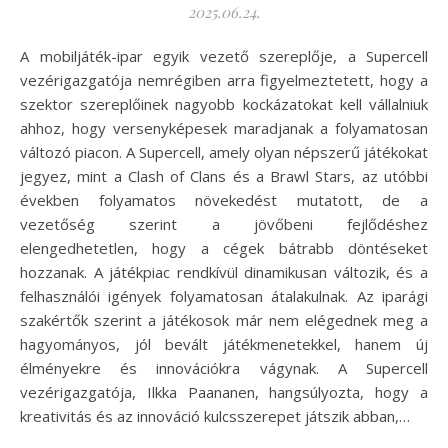
2025.06.24.
A mobiljáték-ipar egyik vezető szereplője, a Supercell
vezérigazgatója nemrégiben arra figyelmeztetett, hogy a
szektor szereplőinek nagyobb kockázatokat kell vállalniuk
ahhoz, hogy versenyképesek maradjanak a folyamatosan
változó piacon. A Supercell, amely olyan népszerű játékokat
jegyez, mint a Clash of Clans és a Brawl Stars, az utóbbi
években folyamatos növekedést mutatott, de a
vezetőség szerint a jövőbeni fejlődéshez
elengedhetetlen, hogy a cégek bátrabb döntéseket
hozzanak. A játékpiac rendkívül dinamikusan változik, és a
felhasználói igények folyamatosan átalakulnak. Az iparági
szakértők szerint a játékosok már nem elégednek meg a
hagyományos, jól bevált játékmenetekkel, hanem új
élményekre és innovációkra vágynak. A Supercell
vezérigazgatója, Ilkka Paananen, hangsúlyozta, hogy a
kreativitás és az innováció kulcsszerepet játszik abban,…