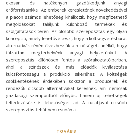
okosan és hatékonyan gazdálkodjunk anyagi
erőforrásainkkal. Az emberek keresletének növekedésével
a piacon számos lehetőség kínálkozik, hogy megfizethető
megoldásokat találjunk különböző termékek és
szolgáltatások terén. Az olcsóbb szereposztás egy olyan
koncepció, amely lehetővé teszi, hogy a költségvetésbarát
alternatívák révén élvezhessük a minőséget, anélkül, hogy
túlzottan megterhelnénk anyagi helyzetünket. A
szereposztás különösen fontos a szórakoztatóiparban,
ahol a színészek és más előadók kiválasztása
kulcsfontosságú a produkció sikeréhez. A költségek
csökkentésének érdekében sokszor a producerek és
rendezők olcsóbb alternatívákat keresnek, ami nemcsak
gazdasági szempontból előnyös, hanem új tehetségek
felfedezésére is lehetőséget ad. A tucatjával olcsóbb
szereposztás tehát nem csupán a…
TOVÁBB