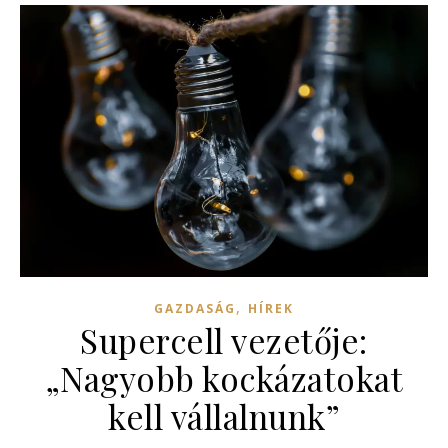
,
GAZDASÁG
HÍREK
Supercell vezetője:
„Nagyobb kockázatokat
kell vállalnunk”