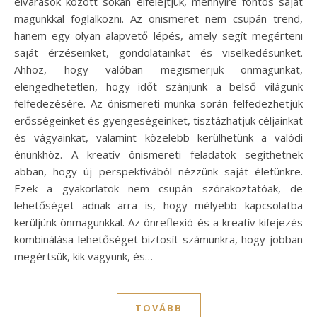
elvárások között sokan elfelejtjük, mennyire fontos saját
magunkkal foglalkozni. Az önismeret nem csupán trend,
hanem egy olyan alapvető lépés, amely segít megérteni
saját érzéseinket, gondolatainkat és viselkedésünket.
Ahhoz, hogy valóban megismerjük önmagunkat,
elengedhetetlen, hogy időt szánjunk a belső világunk
felfedezésére. Az önismereti munka során felfedezhetjük
erősségeinket és gyengeségeinket, tisztázhatjuk céljainkat
és vágyainkat, valamint közelebb kerülhetünk a valódi
énünkhöz. A kreatív önismereti feladatok segíthetnek
abban, hogy új perspektívából nézzünk saját életünkre.
Ezek a gyakorlatok nem csupán szórakoztatóak, de
lehetőséget adnak arra is, hogy mélyebb kapcsolatba
kerüljünk önmagunkkal. Az önreflexió és a kreatív kifejezés
kombinálása lehetőséget biztosít számunkra, hogy jobban
megértsük, kik vagyunk, és…
TOVÁBB