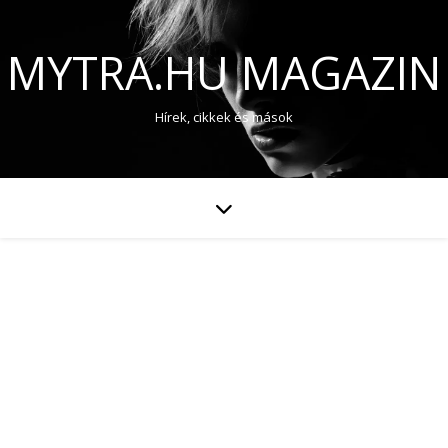
MYTRA.HU MAGAZIN
Hírek, cikkek és mások