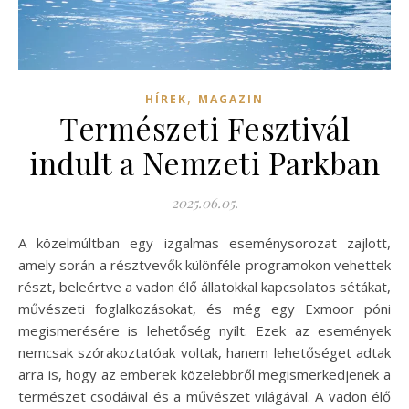
,
HÍREK
MAGAZIN
Természeti Fesztivál
indult a Nemzeti Parkban
2025.06.05.
A közelmúltban egy izgalmas eseménysorozat zajlott,
amely során a résztvevők különféle programokon vehettek
részt, beleértve a vadon élő állatokkal kapcsolatos sétákat,
művészeti foglalkozásokat, és még egy Exmoor póni
megismerésére is lehetőség nyílt. Ezek az események
nemcsak szórakoztatóak voltak, hanem lehetőséget adtak
arra is, hogy az emberek közelebbről megismerkedjenek a
természet csodáival és a művészet világával. A vadon élő