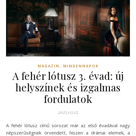
,
MAGAZIN
MINDENNAPOK
A fehér lótusz 3. évad: új
helyszínek és izgalmas
fordulatok
2025.03.15.
A fehér lótusz című sorozat már az első évadával nagy
népszerűségnek örvendett, hiszen a drámai elemek, a