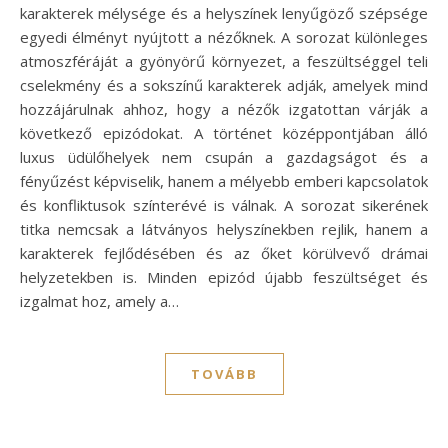
karakterek mélysége és a helyszínek lenyűgöző szépsége
egyedi élményt nyújtott a nézőknek. A sorozat különleges
atmoszféráját a gyönyörű környezet, a feszültséggel teli
cselekmény és a sokszínű karakterek adják, amelyek mind
hozzájárulnak ahhoz, hogy a nézők izgatottan várják a
következő epizódokat. A történet középpontjában álló
luxus üdülőhelyek nem csupán a gazdagságot és a
fényűzést képviselik, hanem a mélyebb emberi kapcsolatok
és konfliktusok színterévé is válnak. A sorozat sikerének
titka nemcsak a látványos helyszínekben rejlik, hanem a
karakterek fejlődésében és az őket körülvevő drámai
helyzetekben is. Minden epizód újabb feszültséget és
izgalmat hoz, amely a…
TOVÁBB