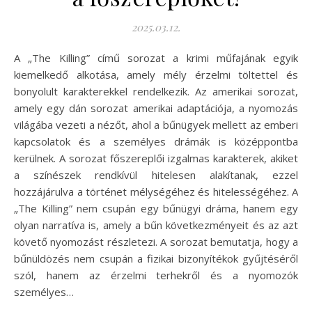
2025.03.12.
A „The Killing” című sorozat a krimi műfajának egyik
kiemelkedő alkotása, amely mély érzelmi töltettel és
bonyolult karakterekkel rendelkezik. Az amerikai sorozat,
amely egy dán sorozat amerikai adaptációja, a nyomozás
világába vezeti a nézőt, ahol a bűnügyek mellett az emberi
kapcsolatok és a személyes drámák is középpontba
kerülnek. A sorozat főszereplői izgalmas karakterek, akiket
a színészek rendkívül hitelesen alakítanak, ezzel
hozzájárulva a történet mélységéhez és hitelességéhez. A
„The Killing” nem csupán egy bűnügyi dráma, hanem egy
olyan narratíva is, amely a bűn következményeit és az azt
követő nyomozást részletezi. A sorozat bemutatja, hogy a
bűnüldözés nem csupán a fizikai bizonyítékok gyűjtéséről
szól, hanem az érzelmi terhekről és a nyomozók
személyes…