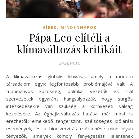
,
HÍREK
MINDENNAPOK
Pápa Leo elítéli a
klímaváltozás kritikáit
2025.10.11.
A klímaváltozás globális kihívása, amely a modern
társadalom egyik legfontosabb problémájává vált. A
tudományos közösség, politikai vezetők és civil
szervezetek egyaránt hangsúlyozzák, hogy sürgős
intézkedésekre van szükség a környezeti válság
kezelésére. Az éghajlatváltozás hatásai már most is
érezhetők: emelkedő tengerszint, szélsőséges időjárási
események, és a biodiverzitás csökkenése mind olyan
tényezők, amelyek komoly fenyegetést jelentenek