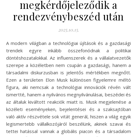
megkérdőjeleződik a
rendezvénybeszéd után
2025.10.15.
A modern világban a technológiai újítások és a gazdasági
trendek egyre inkább összefonódnak a politikai
döntéshozatalokkal. Az influenszerek és a vállalatvezetők
szerepe a közéletben nem csupán a gazdasági, hanem a
társadalmi diskurzusban is jelentős mértékben megnőtt.
Ezen a területen Elon Musk különösen figyelemre méltó
figura, aki nemcsak a technológiai innovációk révén vált
ismertté, hanem a nyilvános megnyilvánulásai, beszédei és
az általuk kiváltott reakciók miatt is. Musk megjelenése a
közéleti eseményeken, bejelentései és a szaksajtóban
való aktív részvétele sok vitát generál, hiszen a világ egyik
legismertebb vállalkozójáról beszélünk, akinek szavai és
tettei hatással vannak a globális piacon és a társadalom