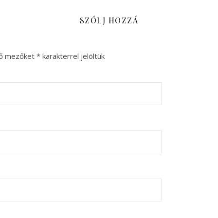
SZÓLJ HOZZÁ
ző mezőket
*
karakterrel jelöltük