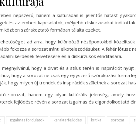
 kultúrája
ében népszerű, hanem a kultúrában is jelentős hatást gyakorol
gek és az emberi kapcsolatok, mélyebb diskurzusokat indítottak
 miközben szórakoztató formában tálalta ezeket.
 lehetőséget ad arra, hogy különböző nézőpontokból közelítsü
nkább fokozza a sorozat iránti elköteleződésüket. A fehér lótus
sadalmi kérdések felvetésére és a diskurzusok elindítására.
 megnyilvánul, hogy a divat és a stílus terén is inspirációt nyújt
 ahhoz, hogy a sorozat ne csak egy egyszerű szórakozási forma l
ák, hogy milyen új trendek és inspirációk születnek a sorozat hat
tó sorozat, hanem egy olyan kultúrális jelenség, amely hoss
kterek fejlődése révén a sorozat izgalmas és elgondolkodtató é
z
izgalmas fordulatok
karakterfejlődés
kritika
sorozat
s