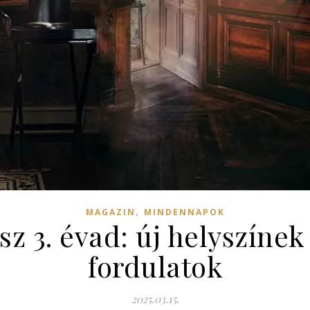
,
MAGAZIN
MINDENNAPOK
sz 3. évad: új helyszíne
fordulatok
2025.03.15.