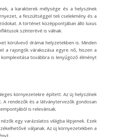
mek, a karakterek mélysége és a helyszínek
nyezet, a feszültséggel teli cselekmény és a
zódokat. A történet középpontjában álló luxus
iktusok színterévé is válnak.
őket körülvevő drámai helyzetekben is. Minden
el a rajongók várakozása egyre nő, hiszen a
ek komplexitása továbbra is lenyűgöző élményt
nleges környezetekre épített. Az új helyszínek
t. A rendezők és a látványtervezők gondosan
empontjából is relevánsak.
nézők egy varázslatos világba lépjenek. Ezek
rzékelhetővé váljanak. Az új környezetekben a
ényt.