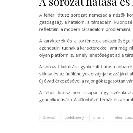
A sorozat hatása és
A fehér lótusz sorozat nemcsak a nézők kör
gazdagság, a hatalom, a társadalmi különbsé
reflektálni a modern társadalom problémáira,
A karakterek és a történetek sokszínűsége
azonosulni tudnak a karakterekkel, ami még i
olyan platform is, amely lehetőséget ad a tár
A sorozat kultúrára gyakorolt hatása abban is
stílusa és az üdülőhelyek dizájnja hozzájárul
új évad érkezésével a rajongók izgatottan várj
A fehér lótusz nem csupán egy szórakozta
gondolkodására. A különböző témák és a kara
3. évad
cselekmény
dráma
fehér lótus