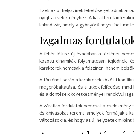
Ezek az új helyszínek lehetőséget adnak arra
nyújt a cselekményhez. A karakterek interakci
kaland vár, amely a gyönyörű helyszínek mellet
Izgalmas fordulatok
A fehér lótusz új évadában a történet nemcs
közötti dinamikák folyamatosan fejlődnek, é
karakterek nemcsak a felszínen, hanem belsőle
A történet során a karakterek közötti konflik
megpróbáltatása, és a titkok felfedése mind 
és a döntéseik következményei rendkívül izga
A váratlan fordulatok nemcsak a cselekmény 
és kihívásokat teremt, amelyek formálják a ka
változásokra, és hogy az új helyzetek miként 