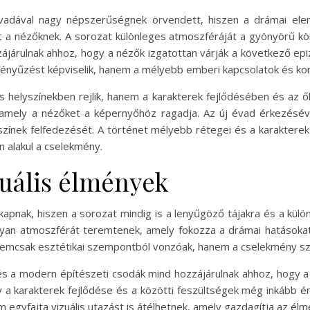
vadával nagy népszerűségnek örvendett, hiszen a drámai ele
a nézőknek. A sorozat különleges atmoszféráját a gyönyörű kör
ájárulnak ahhoz, hogy a nézők izgatottan várják a következő epi
nyűzést képviselik, hanem a mélyebb emberi kapcsolatok és konfl
s helyszínekben rejlik, hanem a karakterek fejlődésében és az 
 amely a nézőket a képernyőhöz ragadja. Az új évad érkezésév
elyszínek felfedezését. A történet mélyebb rétegei és a karakter
an alakul a cselekmény.
zuális élmények
apnak, hiszen a sorozat mindig is a lenyűgöző tájakra és a külö
lyan atmoszférát teremtenek, amely fokozza a drámai hatásoka
 nemcsak esztétikai szempontból vonzóak, hanem a cselekmény sz
s a modern építészeti csodák mind hozzájárulnak ahhoz, hogy a 
y a karakterek fejlődése és a közötti feszültségek még inkább é
egyfajta vizuális utazást is átélhetnek, amely gazdagítja az élm