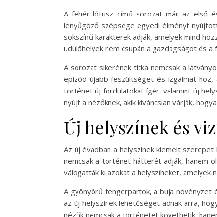
A fehér lótusz című sorozat már az első é
lenyűgöző szépsége egyedi élményt nyújtott 
sokszínű karakterek adják, amelyek mind hozz
üdülőhelyek nem csupán a gazdagságot és a fé
A sorozat sikerének titka nemcsak a látványo
epizód újabb feszültséget és izgalmat hoz,
történet új fordulatokat ígér, valamint új h
nyújt a nézőknek, akik kíváncsian várják, hogy
Új helyszínek és vi
Az új évadban a helyszínek kiemelt szerepet k
nemcsak a történet hátterét adják, hanem o
válogatták ki azokat a helyszíneket, amelyek
A gyönyörű tengerpartok, a buja növényzet é
az új helyszínek lehetőséget adnak arra, hog
nézők nemcsak a történetet követhetik, hanem 