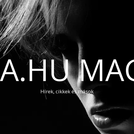
A.HU MA
Hírek, cikkek és mások