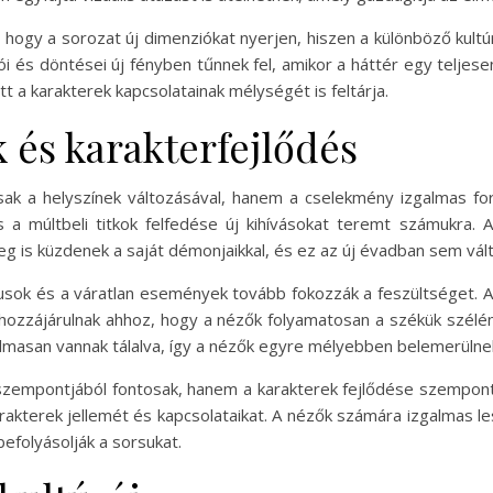
, hogy a sorozat új dimenziókat nyerjen, hiszen a különböző kult
ói és döntései új fényben tűnnek fel, amikor a háttér egy teljesen
t a karakterek kapcsolatainak mélységét is feltárja.
 és karakterfejlődés
ak a helyszínek változásával, hanem a cselekmény izgalmas ford
s a múltbeli titkok felfedése új kihívásokat teremt számukra.
g is küzdenek a saját démonjaikkal, és ez az új évadban sem vált
tusok és a váratlan események tovább fokozzák a feszültséget. Az
hozzájárulnak ahhoz, hogy a nézők folyamatosan a székük szélén
lmasan vannak tálalva, így a nézők egyre mélyebben belemerülne
szempontjából fontosak, hanem a karakterek fejlődése szempont
rakterek jellemét és kapcsolataikat. A nézők számára izgalmas le
befolyásolják a sorsukat.