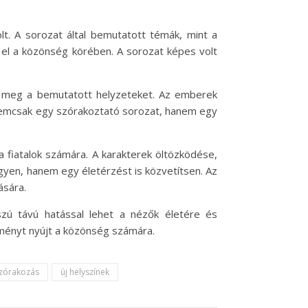
t. A sorozat által bemutatott témák, mint a
 el a közönség körében. A sorozat képes volt
k meg a bemutatott helyzeteket. Az emberek
z nemcsak egy szórakoztató sorozat, hanem egy
 a fiatalok számára. A karakterek öltözködése,
egyen, hanem egy életérzést is közvetítsen. Az
ására.
zú távú hatással lehet a nézők életére és
lményt nyújt a közönség számára.
zórakozás
új helyszínek