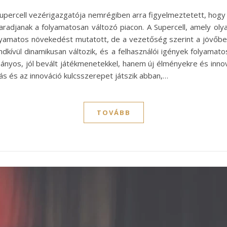
 Supercell vezérigazgatója nemrégiben arra figyelmeztetett, hog
aradjanak a folyamatosan változó piacon. A Supercell, amely oly
olyamatos növekedést mutatott, de a vezetőség szerint a jövőbe
kívül dinamikusan változik, és a felhasználói igények folyamatos
os, jól bevált játékmenetekkel, hanem új élményekre és innová
tás és az innováció kulcsszerepet játszik abban,…
TOVÁBB