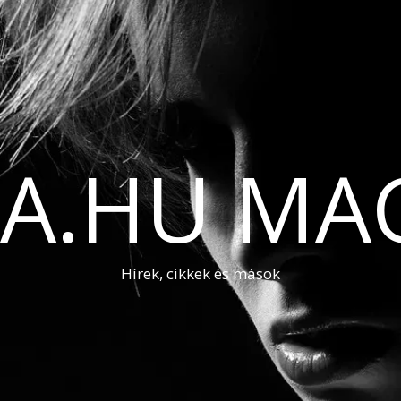
A.HU MA
Hírek, cikkek és mások