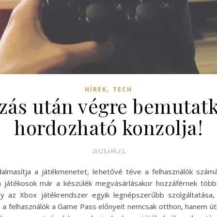
,
HÍREK
TECH
ozás után végre bemutatk
hordozható konzolja!
2025.06.13.
dalmasítja a játékmenetet, lehetővé téve a felhasználók szám
 a játékosok már a készülék megvásárlásakor hozzáférnek több
y az Xbox játékrendszer egyik legnépszerűbb szolgáltatása,
n a felhasználók a Game Pass előnyeit nemcsak otthon, hanem útk