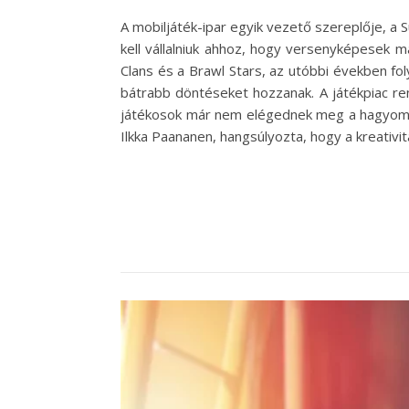
A mobiljáték-ipar egyik vezető szereplője, a
kell vállalniuk ahhoz, hogy versenyképesek m
Clans és a Brawl Stars, az utóbbi években f
bátrabb döntéseket hozzanak. A játékpiac rend
játékosok már nem elégednek meg a hagyomány
Ilkka Paananen, hangsúlyozta, hogy a kreativi