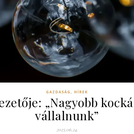
,
GAZDASÁG
HÍREK
ezetője: „Nagyobb kocká
vállalnunk”
2025.06.24.