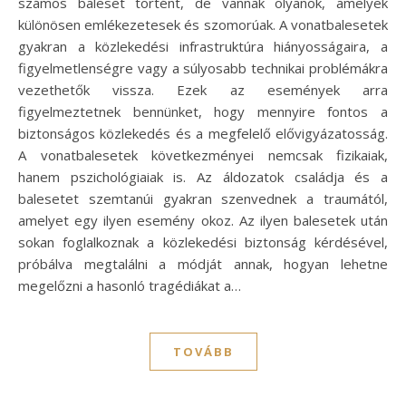
számos baleset történt, de vannak olyanok, amelyek
különösen emlékezetesek és szomorúak. A vonatbalesetek
gyakran a közlekedési infrastruktúra hiányosságaira, a
figyelmetlenségre vagy a súlyosabb technikai problémákra
vezethetők vissza. Ezek az események arra
figyelmeztetnek bennünket, hogy mennyire fontos a
biztonságos közlekedés és a megfelelő elővigyázatosság.
A vonatbalesetek következményei nemcsak fizikaiak,
hanem pszichológiaiak is. Az áldozatok családja és a
balesetet szemtanúi gyakran szenvednek a traumától,
amelyet egy ilyen esemény okoz. Az ilyen balesetek után
sokan foglalkoznak a közlekedési biztonság kérdésével,
próbálva megtalálni a módját annak, hogyan lehetne
megelőzni a hasonló tragédiákat a…
TOVÁBB