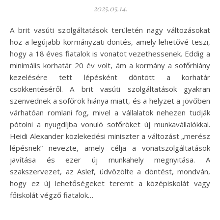
2025.05.14.
A brit vasúti szolgáltatások területén nagy változásokat
hoz a legújabb kormányzati döntés, amely lehetővé teszi,
hogy a 18 éves fiatalok is vonatot vezethessenek. Eddig a
minimális korhatár 20 év volt, ám a kormány a sofőrhiány
kezelésére tett lépésként döntött a korhatár
csökkentéséről. A brit vasúti szolgáltatások gyakran
szenvednek a sofőrök hiánya miatt, és a helyzet a jövőben
várhatóan romlani fog, mivel a vállalatok nehezen tudják
pótolni a nyugdíjba vonuló sofőröket új munkavállalókkal.
Heidi Alexander közlekedési miniszter a változást „merész
lépésnek” nevezte, amely célja a vonatszolgáltatások
javítása és ezer új munkahely megnyitása. A
szakszervezet, az Aslef, üdvözölte a döntést, mondván,
hogy ez új lehetőségeket teremt a középiskolát vagy
főiskolát végző fiatalok…