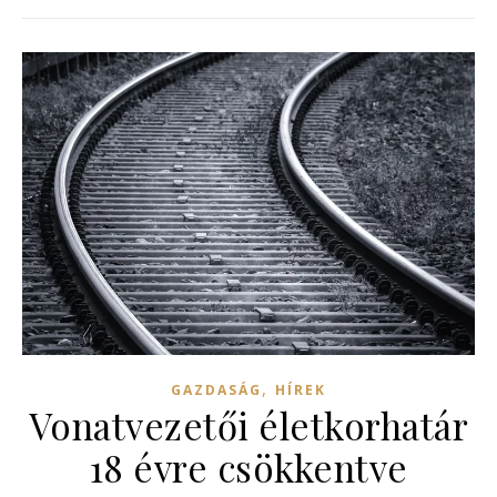
,
GAZDASÁG
HÍREK
Vonatvezetői életkorhatár
18 évre csökkentve