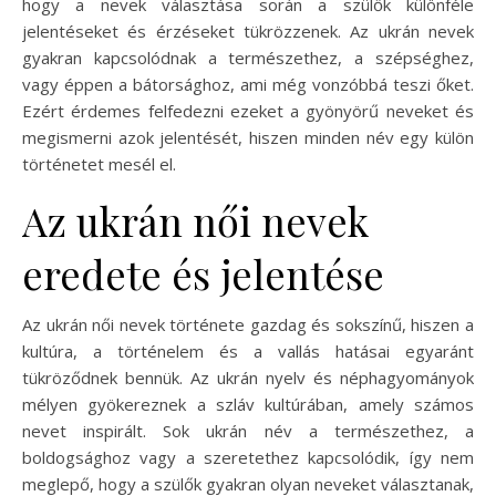
hogy a nevek választása során a szülők különféle
jelentéseket és érzéseket tükrözzenek. Az ukrán nevek
gyakran kapcsolódnak a természethez, a szépséghez,
vagy éppen a bátorsághoz, ami még vonzóbbá teszi őket.
Ezért érdemes felfedezni ezeket a gyönyörű neveket és
megismerni azok jelentését, hiszen minden név egy külön
történetet mesél el.
Az ukrán női nevek
eredete és jelentése
Az ukrán női nevek története gazdag és sokszínű, hiszen a
kultúra, a történelem és a vallás hatásai egyaránt
tükröződnek bennük. Az ukrán nyelv és néphagyományok
mélyen gyökereznek a szláv kultúrában, amely számos
nevet inspirált. Sok ukrán név a természethez, a
boldogsághoz vagy a szeretethez kapcsolódik, így nem
meglepő, hogy a szülők gyakran olyan neveket választanak,