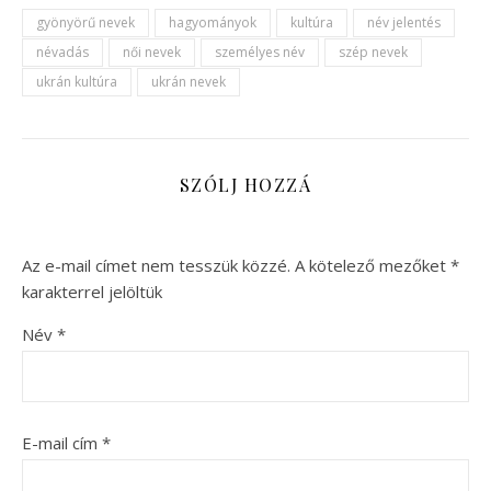
gyönyörű nevek
hagyományok
kultúra
név jelentés
névadás
női nevek
személyes név
szép nevek
ukrán kultúra
ukrán nevek
SZÓLJ HOZZÁ
Az e-mail címet nem tesszük közzé.
A kötelező mezőket
*
karakterrel jelöltük
Név
*
E-mail cím
*