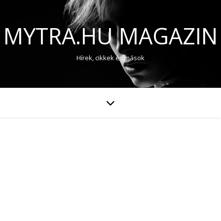
MYTRA.HU MAGAZIN
Hírek, cikkek és mások