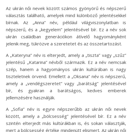
Az ukrán női nevek között számos gyönyörű és népszerű
választás található, amelyek mind különböző jelentésekkel
bírnak. Az „Anna” név, például világviszonylatban is
népszerű, és a „kegyelem” jelentésével bír. Ez a név sok
ukrán családban generációkon átívelő hagyományként
jelenik meg, tükrözve a szeretetet és az összetartozást.
A „Kateryna” név is elterjedt, amely a „tiszta” vagy „szűz”
jelentésű „Katarina” névből származik. Ez a név nemcsak
szép, hanem a hagyományos ukrán kultúrában is nagy
tiszteletnek örvend. Emellett a „Oksana” név is népszerű,
amely a „vendégszeretet” vagy „barátság” jelentésével
bír, és gyakran a barátságos, kedves emberek
jellemzésére használják.
A „Sofia” név is egyre népszerűbb az ukrán női nevek
között, amely a „bölcsesség” jelentésével bír. Ez a név
szintén elterjedt más kultúrákban is, és sokan választják,
mert a bölcsesség értéke mindenütt elismert. Az ukrán női