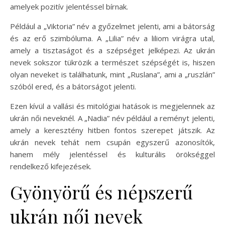
amelyek pozitív jelentéssel bírnak.
Például a „Viktoria” név a győzelmet jelenti, ami a bátorság
és az erő szimbóluma. A „Lilia” név a liliom virágra utal,
amely a tisztaságot és a szépséget jelképezi. Az ukrán
nevek sokszor tükrözik a természet szépségét is, hiszen
olyan neveket is találhatunk, mint „Ruslana”, ami a „ruszlán”
szóból ered, és a bátorságot jelenti.
Ezen kívül a vallási és mitológiai hatások is megjelennek az
ukrán női neveknél. A „Nadia” név például a reményt jelenti,
amely a keresztény hitben fontos szerepet játszik. Az
ukrán nevek tehát nem csupán egyszerű azonosítók,
hanem mély jelentéssel és kulturális örökséggel
rendelkező kifejezések.
Gyönyörű és népszerű
ukrán női nevek