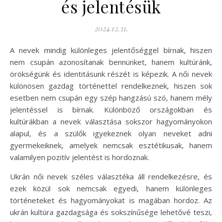
és jelentésük
2024.12.31.
A nevek mindig különleges jelentőséggel bírnak, hiszen
nem csupán azonosítanak bennünket, hanem kultúránk,
örökségünk és identitásunk részét is képezik. A női nevek
különösen gazdag történettel rendelkeznek, hiszen sok
esetben nem csupán egy szép hangzású szó, hanem mély
jelentéssel is bírnak. Különböző országokban és
kultúrákban a nevek választása sokszor hagyományokon
alapul, és a szülők igyekeznek olyan neveket adni
gyermekeiknek, amelyek nemcsak esztétikusak, hanem
valamilyen pozitív jelentést is hordoznak.
Ukrán női nevek széles választéka áll rendelkezésre, és
ezek közül sok nemcsak egyedi, hanem különleges
történeteket és hagyományokat is magában hordoz. Az
ukrán kultúra gazdagsága és sokszínűsége lehetővé teszi,