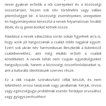
nevei gyakran erősítik a női szerepeket és a közösségi
összetartást, hiszen sok név történelmi vagy vallási
jelentőséggel bír. A közösségi eseményeken, ünnepeken
és hagyományokon keresztül a nevek folyamatosan tovább
élnek, és új generációkat kötnek össze.
Ráadásul a nevek választása során sokan figyelnek arra is,
hogy azok jól hangozzanak a család többi tagjával együtt.
Ezért sok ukrán név harmonikusan illeszkedik a különböző
családnevekhez, ami még inkább erősíti a családi
kötelékeket. A nevek tehát nem csupán egyediségünket
hangsúlyozzák, hanem a közösségi összefonódásunkat is,
ami a kulturális identitásunk szerves része.
Ez a cikk csupán szórakoztató céllal készült, és nem
tekinthető orvosi tanácsnak vagy javallatnak. Kérjük, orvosi
vagy egészségügyi problémák esetén forduljon orvosához
vagy gyógyszerészéhez!