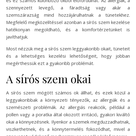
és ez számos különböző okból előfordulhat. Az allergiák, a
szennyezett levegő, a fáradtság vagy akár a
szemszárazság mind hozzájárulhatnak a tünetekhez.
Megfelelő megközelítéssel azonban a sírós szem kezelése
hatékonyan megoldható, és a komfortérzetünket is
javíthatjuk.
Most nézzük meg a sírós szem leggyakoribb okait, tüneteit
és a lehetséges kezelési lehetőségeit, hogy jobban
megérthessük ezt a gyakoribb problémát.
A sírós szem okai
A sírós szem mögött számos ok állhat, és ezek közül a
leggyakoribbak a környezeti tényezők, az allergiák és a
szemészeti problémák. Az allergiás reakciók, például a
pollen vagy a poratka által okozott irritáció, gyakori kiváltó
okai a könnyezésnek. Ilyenkor a szemek megduzzadhatnak,
viszkethetnek, és a könnytermelés fokozódhat, mivel a