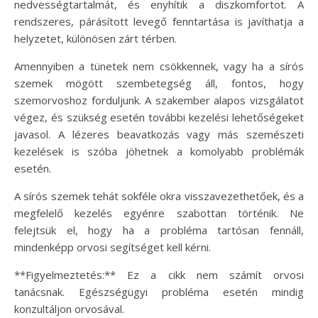
nedvességtartalmát, és enyhítik a diszkomfortot. A
rendszeres, párásított levegő fenntartása is javíthatja a
helyzetet, különösen zárt térben.
Amennyiben a tünetek nem csökkennek, vagy ha a sírós
szemek mögött szembetegség áll, fontos, hogy
szemorvoshoz forduljunk. A szakember alapos vizsgálatot
végez, és szükség esetén további kezelési lehetőségeket
javasol. A lézeres beavatkozás vagy más szemészeti
kezelések is szóba jöhetnek a komolyabb problémák
esetén.
A sírós szemek tehát sokféle okra visszavezethetőek, és a
megfelelő kezelés egyénre szabottan történik. Ne
felejtsük el, hogy ha a probléma tartósan fennáll,
mindenképp orvosi segítséget kell kérni.
**Figyelmeztetés:** Ez a cikk nem számít orvosi
tanácsnak. Egészségügyi probléma esetén mindig
konzultáljon orvosával.