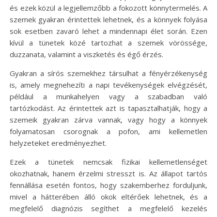
és ezek közül a legjellemzőbb a fokozott könnytermelés. A
szemek gyakran érintettek lehetnek, és a könnyek folyása
sok esetben zavaró lehet a mindennapi élet során. Ezen
kívül a tünetek közé tartozhat a szemek vörössége,
duzzanata, valamint a viszketés és égő érzés.
Gyakran a sírós szemekhez társulhat a fényérzékenység
is, amely megnehezíti a napi tevékenységek elvégzését,
például a munkahelyen vagy a szabadban való
tartózkodást. Az érintettek azt is tapasztalhatják, hogy a
szemeik gyakran zárva vannak, vagy hogy a könnyek
folyamatosan csorognak a pofon, ami kellemetlen
helyzeteket eredményezhet.
Ezek a tünetek nemcsak fizikai kellemetlenséget
okozhatnak, hanem érzelmi stresszt is. Az állapot tartós
fennállása esetén fontos, hogy szakemberhez forduljunk,
mivel a hátterében álló okok eltérőek lehetnek, és a
megfelelő diagnózis segíthet a megfelelő kezelés