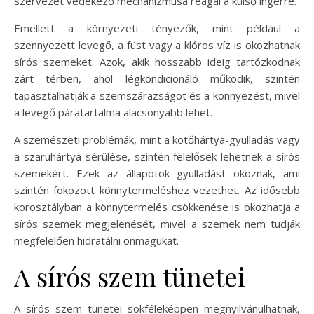
szervezet védekező mechanizmusa reagál a külső ingerre.
Emellett a környezeti tényezők, mint például a
szennyezett levegő, a füst vagy a klóros víz is okozhatnak
sírós szemeket. Azok, akik hosszabb ideig tartózkodnak
zárt térben, ahol légkondicionáló működik, szintén
tapasztalhatják a szemszárazságot és a könnyezést, mivel
a levegő páratartalma alacsonyabb lehet.
A szemészeti problémák, mint a kötőhártya-gyulladás vagy
a szaruhártya sérülése, szintén felelősek lehetnek a sírós
szemekért. Ezek az állapotok gyulladást okoznak, ami
szintén fokozott könnytermeléshez vezethet. Az idősebb
korosztályban a könnytermelés csökkenése is okozhatja a
sírós szemek megjelenését, mivel a szemek nem tudják
megfelelően hidratálni önmagukat.
A sírós szem tünetei
A sírós szem tünetei sokféleképpen megnyilvánulhatnak,