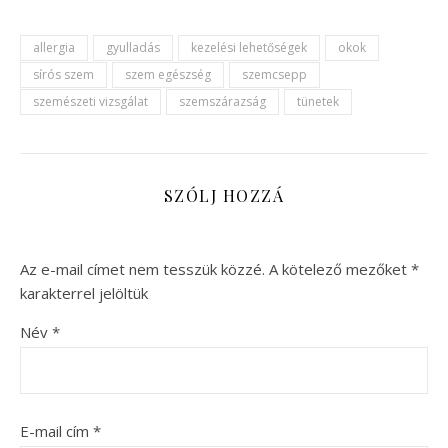
allergia
gyulladás
kezelési lehetőségek
okok
sírós szem
szem egészség
szemcsepp
szemészeti vizsgálat
szemszárazság
tünetek
SZÓLJ HOZZÁ
Az e-mail címet nem tesszük közzé.
A kötelező mezőket
*
karakterrel jelöltük
Név
*
E-mail cím
*