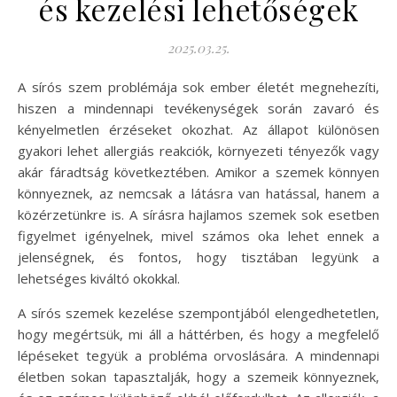
és kezelési lehetőségek
2025.03.25.
A sírós szem problémája sok ember életét megnehezíti,
hiszen a mindennapi tevékenységek során zavaró és
kényelmetlen érzéseket okozhat. Az állapot különösen
gyakori lehet allergiás reakciók, környezeti tényezők vagy
akár fáradtság következtében. Amikor a szemek könnyen
könnyeznek, az nemcsak a látásra van hatással, hanem a
közérzetünkre is. A sírásra hajlamos szemek sok esetben
figyelmet igényelnek, mivel számos oka lehet ennek a
jelenségnek, és fontos, hogy tisztában legyünk a
lehetséges kiváltó okokkal.
A sírós szemek kezelése szempontjából elengedhetetlen,
hogy megértsük, mi áll a háttérben, és hogy a megfelelő
lépéseket tegyük a probléma orvoslására. A mindennapi
életben sokan tapasztalják, hogy a szemeik könnyeznek,