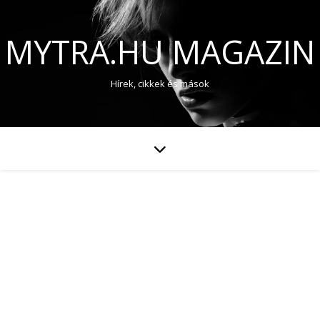
MYTRA.HU MAGAZIN
Hírek, cikkek és mások