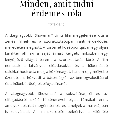
Minden, amit tudni
érdemes róla
2025.05.19.
A „Legnagyobb Showman” című film megjelenése óta a
zenés filmek és a szórakoztatóipar iránti érdeklődés
meredeken megnőtt. A történet középpontjában egy olyan
karakter áll, aki a saját álmait kergeti, miközben egy
lenyűgöző világot teremt a szórakoztatás köré. A film
nemcsak a látványos előadásokkal és a fülbemászó
dalokkal hódította meg a közönséget, hanem egy mélyebb
üzenetet is közvetít a bátorságról, az önmegvalósításról
és a különbözőségek elfogadásáról.
A „Legnagyobb Showman” a sokszínűségről és az
elfogadásról szóló történetével olyan témákat érint,
amelyek sokakat megérintenek, és amelyek a mai világban
is relevánsak. A film szereplői, beleértve a különféle