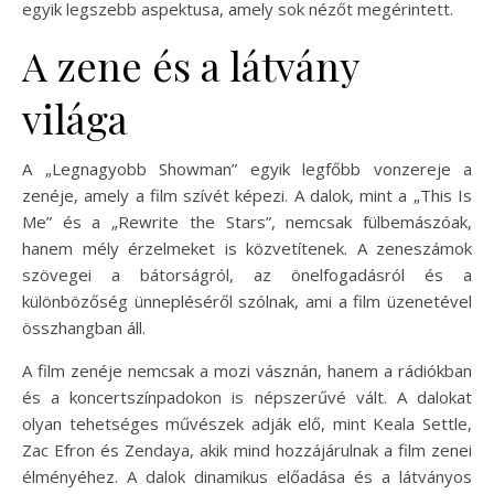
egyik legszebb aspektusa, amely sok nézőt megérintett.
A zene és a látvány
világa
A „Legnagyobb Showman” egyik legfőbb vonzereje a
zenéje, amely a film szívét képezi. A dalok, mint a „This Is
Me” és a „Rewrite the Stars”, nemcsak fülbemászóak,
hanem mély érzelmeket is közvetítenek. A zeneszámok
szövegei a bátorságról, az önelfogadásról és a
különbözőség ünnepléséről szólnak, ami a film üzenetével
összhangban áll.
A film zenéje nemcsak a mozi vásznán, hanem a rádiókban
és a koncertszínpadokon is népszerűvé vált. A dalokat
olyan tehetséges művészek adják elő, mint Keala Settle,
Zac Efron és Zendaya, akik mind hozzájárulnak a film zenei
élményéhez. A dalok dinamikus előadása és a látványos