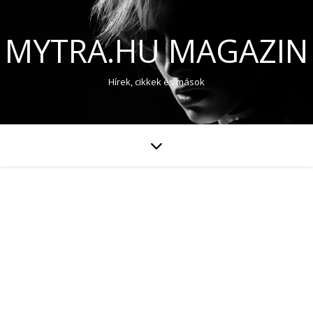
MYTRA.HU MAGAZIN
Hírek, cikkek és mások