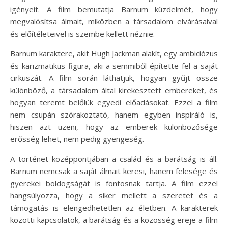
igényeit. A film bemutatja Barnum küzdelmét, hogy
megvalósítsa álmait, miközben a társadalom elvárásaival
és előítéleteivel is szembe kellett néznie.
Barnum karaktere, akit Hugh Jackman alakít, egy ambiciózus
és karizmatikus figura, aki a semmiből építette fel a saját
cirkuszát. A film során láthatjuk, hogyan gyűjt össze
különböző, a társadalom által kirekesztett embereket, és
hogyan teremt belőlük egyedi előadásokat. Ezzel a film
nem csupán szórakoztató, hanem egyben inspiráló is,
hiszen azt üzeni, hogy az emberek különbözősége
erősség lehet, nem pedig gyengeség.
A történet középpontjában a család és a barátság is áll.
Barnum nemcsak a saját álmait keresi, hanem felesége és
gyerekei boldogságát is fontosnak tartja. A film ezzel
hangsúlyozza, hogy a siker mellett a szeretet és a
támogatás is elengedhetetlen az életben. A karakterek
közötti kapcsolatok, a barátság és a közösség ereje a film