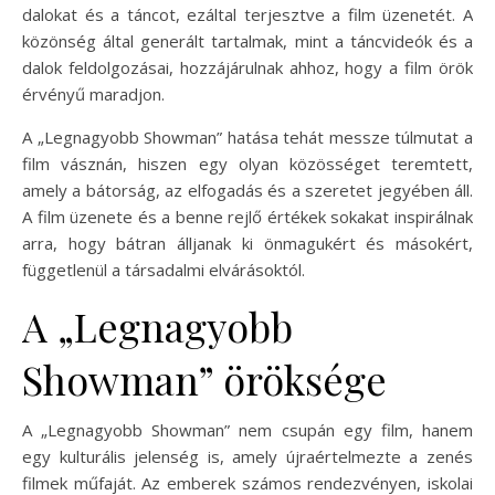
dalokat és a táncot, ezáltal terjesztve a film üzenetét. A
közönség által generált tartalmak, mint a táncvideók és a
dalok feldolgozásai, hozzájárulnak ahhoz, hogy a film örök
érvényű maradjon.
A „Legnagyobb Showman” hatása tehát messze túlmutat a
film vásznán, hiszen egy olyan közösséget teremtett,
amely a bátorság, az elfogadás és a szeretet jegyében áll.
A film üzenete és a benne rejlő értékek sokakat inspirálnak
arra, hogy bátran álljanak ki önmagukért és másokért,
függetlenül a társadalmi elvárásoktól.
A „Legnagyobb
Showman” öröksége
A „Legnagyobb Showman” nem csupán egy film, hanem
egy kulturális jelenség is, amely újraértelmezte a zenés
filmek műfaját. Az emberek számos rendezvényen, iskolai