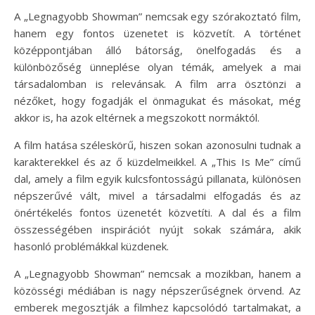
A „Legnagyobb Showman” nemcsak egy szórakoztató film,
hanem egy fontos üzenetet is közvetít. A történet
középpontjában álló bátorság, önelfogadás és a
különbözőség ünneplése olyan témák, amelyek a mai
társadalomban is relevánsak. A film arra ösztönzi a
nézőket, hogy fogadják el önmagukat és másokat, még
akkor is, ha azok eltérnek a megszokott normáktól.
A film hatása széleskörű, hiszen sokan azonosulni tudnak a
karakterekkel és az ő küzdelmeikkel. A „This Is Me” című
dal, amely a film egyik kulcsfontosságú pillanata, különösen
népszerűvé vált, mivel a társadalmi elfogadás és az
önértékelés fontos üzenetét közvetíti. A dal és a film
összességében inspirációt nyújt sokak számára, akik
hasonló problémákkal küzdenek.
A „Legnagyobb Showman” nemcsak a mozikban, hanem a
közösségi médiában is nagy népszerűségnek örvend. Az
emberek megosztják a filmhez kapcsolódó tartalmakat, a