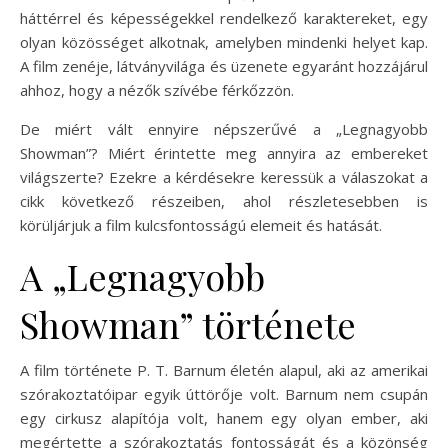
háttérrel és képességekkel rendelkező karaktereket, egy
olyan közösséget alkotnak, amelyben mindenki helyet kap.
A film zenéje, látványvilága és üzenete egyaránt hozzájárul
ahhoz, hogy a nézők szívébe férkőzzön.
De miért vált ennyire népszerűvé a „Legnagyobb
Showman”? Miért érintette meg annyira az embereket
világszerte? Ezekre a kérdésekre keressük a válaszokat a
cikk következő részeiben, ahol részletesebben is
körüljárjuk a film kulcsfontosságú elemeit és hatását.
A „Legnagyobb
Showman” története
A film története P. T. Barnum életén alapul, aki az amerikai
szórakoztatóipar egyik úttörője volt. Barnum nem csupán
egy cirkusz alapítója volt, hanem egy olyan ember, aki
megértette a szórakoztatás fontosságát és a közönség