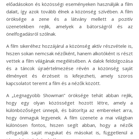
előadásokon és közösségi eseményeken használják a film
dalait, így azok tovább élnek a közönség szívében. A film
öröksége a zene és a látvány mellett a pozitív
üzenetekben rejlik, amelyek a bátorságról és az
önelfogadásról szólnak.
A film sikeréhez hozzájárul a közönség aktív részvétele is,
hiszen sokan nemcsak nézőként, hanem alkotóként is részt
vettek a film világának megélésében. A dalok feldolgozása
és a táncok újraértelmezése révén a közönség saját
élményeit és érzéseit is kifejezheti, amely szoros
kapcsolatot teremt a film és a nézők között.
A „Legnagyobb Showman” öröksége tehát abban rejlik,
hogy egy olyan közösséget hozott létre, amely a
különbözőséget ünnepli, és bátorítja az embereket arra,
hogy önmaguk legyenek. A film üzenete a mai világban
különösen fontos, hiszen segít abban, hogy a nézők
elfogadják saját magukat és másokat is, függetlenül a