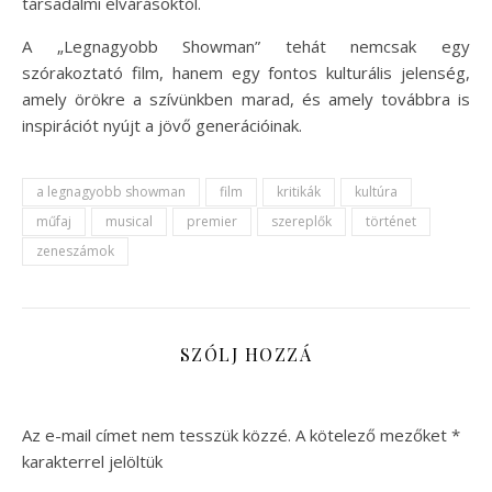
társadalmi elvárásoktól.
A „Legnagyobb Showman” tehát nemcsak egy
szórakoztató film, hanem egy fontos kulturális jelenség,
amely örökre a szívünkben marad, és amely továbbra is
inspirációt nyújt a jövő generációinak.
a legnagyobb showman
film
kritikák
kultúra
műfaj
musical
premier
szereplők
történet
zeneszámok
SZÓLJ HOZZÁ
Az e-mail címet nem tesszük közzé.
A kötelező mezőket
*
karakterrel jelöltük