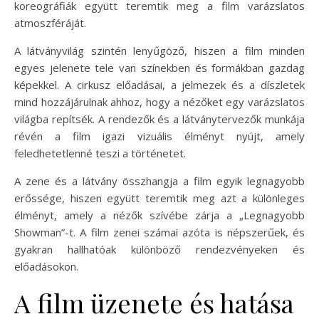
koreográfiák együtt teremtik meg a film varázslatos
atmoszféráját.
A látványvilág szintén lenyűgöző, hiszen a film minden
egyes jelenete tele van színekben és formákban gazdag
képekkel. A cirkusz előadásai, a jelmezek és a díszletek
mind hozzájárulnak ahhoz, hogy a nézőket egy varázslatos
világba repítsék. A rendezők és a látványtervezők munkája
révén a film igazi vizuális élményt nyújt, amely
feledhetetlenné teszi a történetet.
A zene és a látvány összhangja a film egyik legnagyobb
erőssége, hiszen együtt teremtik meg azt a különleges
élményt, amely a nézők szívébe zárja a „Legnagyobb
Showman”-t. A film zenei számai azóta is népszerűek, és
gyakran hallhatóak különböző rendezvényeken és
előadásokon.
A film üzenete és hatása