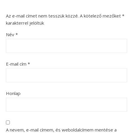
Az e-mail címet nem tesszük közzé.
A kötelező mezőket
*
karakterrel jelöltük
Név
*
E-mail cím
*
Honlap
A nevem, e-mail címem, és weboldalcímem mentése a