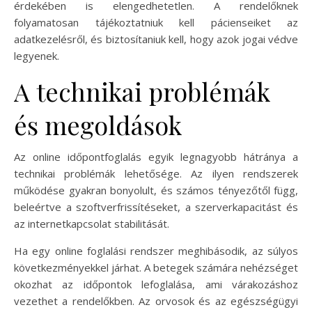
érdekében is elengedhetetlen. A rendelőknek
folyamatosan tájékoztatniuk kell pácienseiket az
adatkezelésről, és biztosítaniuk kell, hogy azok jogai védve
legyenek.
A technikai problémák
és megoldások
Az online időpontfoglalás egyik legnagyobb hátránya a
technikai problémák lehetősége. Az ilyen rendszerek
működése gyakran bonyolult, és számos tényezőtől függ,
beleértve a szoftverfrissítéseket, a szerverkapacitást és
az internetkapcsolat stabilitását.
Ha egy online foglalási rendszer meghibásodik, az súlyos
következményekkel járhat. A betegek számára nehézséget
okozhat az időpontok lefoglalása, ami várakozáshoz
vezethet a rendelőkben. Az orvosok és az egészségügyi