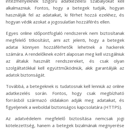
intézményeknek szigorú adatkezelési szabályokat kell
alkalmazniuk. Fontos, hogy a betegek tudják, hogyan
használják fel az adataikat, ki férhet hozzá ezekhez, és
hogyan védik azokat a jogosulatlan hozzáférés ellen.
Egyes online időpontfoglaló rendszerek nem biztosítanak
megfelelő titkosítást, ami azt jelenti, hogy a betegek
adatai könnyen hozzáférhetők lehetnek a hackerek
számára. A rendelőknek ezért alaposan meg kell vizsgálniuk
az általuk használt rendszereket, és csak olyan
szolgáltatókkal kell együttműködniük, akik garantálják az
adatok biztonságát.
Továbbá, a betegeknek is tudatosnak kell lenniük az online
adatkezelés során. Fontos, hogy csak megbízható
forrásból származó oldalakon adják meg adataikat, és
figyeljenek a weboldal biztonságos kapcsolatára (HTTPS).
Az adatvédelem megfelelő biztosítása nemcsak jogi
kötelezettség, hanem a betegek bizalmának megnyerése