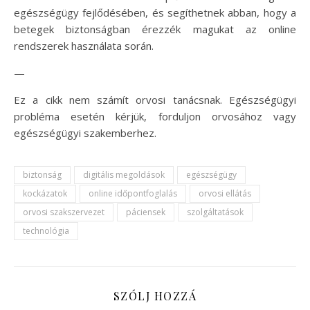
egészségügy fejlődésében, és segíthetnek abban, hogy a
betegek biztonságban érezzék magukat az online
rendszerek használata során.
—
Ez a cikk nem számít orvosi tanácsnak. Egészségügyi
probléma esetén kérjük, forduljon orvosához vagy
egészségügyi szakemberhez.
biztonság
digitális megoldások
egészségügy
kockázatok
online időpontfoglalás
orvosi ellátás
orvosi szakszervezet
páciensek
szolgáltatások
technológia
SZÓLJ HOZZÁ