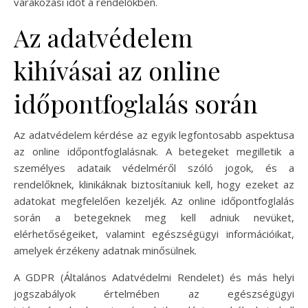
várakozási időt a rendelőkben.
Az adatvédelem
kihívásai az online
időpontfoglalás során
Az adatvédelem kérdése az egyik legfontosabb aspektusa
az online időpontfoglalásnak. A betegeket megilletik a
személyes adataik védelméről szóló jogok, és a
rendelőknek, klinikáknak biztosítaniuk kell, hogy ezeket az
adatokat megfelelően kezeljék. Az online időpontfoglalás
során a betegeknek meg kell adniuk nevüket,
elérhetőségeiket, valamint egészségügyi információikat,
amelyek érzékeny adatnak minősülnek.
A GDPR (Általános Adatvédelmi Rendelet) és más helyi
jogszabályok értelmében az egészségügyi