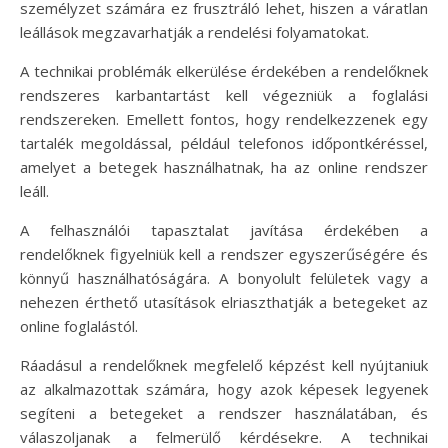
személyzet számára ez frusztráló lehet, hiszen a váratlan
leállások megzavarhatják a rendelési folyamatokat.
A technikai problémák elkerülése érdekében a rendelőknek
rendszeres karbantartást kell végezniük a foglalási
rendszereken. Emellett fontos, hogy rendelkezzenek egy
tartalék megoldással, például telefonos időpontkéréssel,
amelyet a betegek használhatnak, ha az online rendszer
leáll.
A felhasználói tapasztalat javítása érdekében a
rendelőknek figyelniük kell a rendszer egyszerűségére és
könnyű használhatóságára. A bonyolult felületek vagy a
nehezen érthető utasítások elriaszthatják a betegeket az
online foglalástól.
Ráadásul a rendelőknek megfelelő képzést kell nyújtaniuk
az alkalmazottak számára, hogy azok képesek legyenek
segíteni a betegeket a rendszer használatában, és
válaszoljanak a felmerülő kérdésekre. A technikai