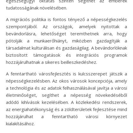
egészségügyi oktatás szintén segíthet az emberek
tudatosságának növelésében.
A migrációs politika is fontos tényező a népességkezelés
szempontjából. Az országok, amelyek nyitottak a
bevándorlásra, lehetőséget teremthetnek arra, hogy
pótolják a munkaerőhiányt, miközben gazdagítják a
társadalmat kulturálisan és gazdaságilag. A bevándorlóknak
biztosított támogatások és integrációs programok
hozzájárulhatnak a sikeres beilleszkedéshez.
A fenntartható városfejlesztés is kulcsszerepet játszik a
népességkezelésben. Az okos városok koncepciója, amely
a technológia és az adatok felhasználásával javítja a városi
életminőséget, segíthet a népesség növekedéséből
adódó kihívások kezelésében. A közlekedési rendszerek,
az energiahatékonyság és a zöldterületek fejlesztése mind
hozzájárulhat a fenntartható városi környezet
kialakításához.