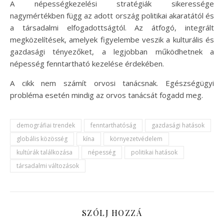
A népességkezelési stratégiák sikeressége
nagymértékben függ az adott ország politikai akaratától és
a társadalmi elfogadottságtól. Az átfogó, integrált
megközelítések, amelyek figyelembe veszik a kulturális és
gazdasági tényezőket, a legjobban működhetnek a
népesség fenntartható kezelése érdekében.
A cikk nem számít orvosi tanácsnak. Egészségügyi
probléma esetén mindig az orvos tanácsát fogadd meg.
demográfiai trendek
fenntarthatóság
gazdasági hatások
globális közösség
kína
környezetvédelem
kultúrák találkozása
népesség
politikai hatások
társadalmi változások
SZÓLJ HOZZÁ