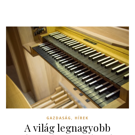
,
GAZDASÁG
HÍREK
A világ legnagyobb