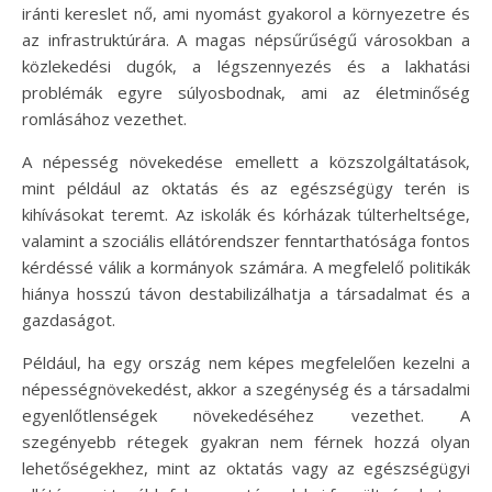
iránti kereslet nő, ami nyomást gyakorol a környezetre és
az infrastruktúrára. A magas népsűrűségű városokban a
közlekedési dugók, a légszennyezés és a lakhatási
problémák egyre súlyosbodnak, ami az életminőség
romlásához vezethet.
A népesség növekedése emellett a közszolgáltatások,
mint például az oktatás és az egészségügy terén is
kihívásokat teremt. Az iskolák és kórházak túlterheltsége,
valamint a szociális ellátórendszer fenntarthatósága fontos
kérdéssé válik a kormányok számára. A megfelelő politikák
hiánya hosszú távon destabilizálhatja a társadalmat és a
gazdaságot.
Például, ha egy ország nem képes megfelelően kezelni a
népességnövekedést, akkor a szegénység és a társadalmi
egyenlőtlenségek növekedéséhez vezethet. A
szegényebb rétegek gyakran nem férnek hozzá olyan
lehetőségekhez, mint az oktatás vagy az egészségügyi