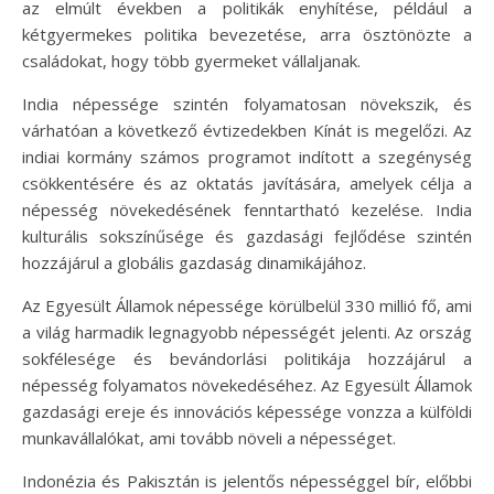
az elmúlt években a politikák enyhítése, például a
kétgyermekes politika bevezetése, arra ösztönözte a
családokat, hogy több gyermeket vállaljanak.
India népessége szintén folyamatosan növekszik, és
várhatóan a következő évtizedekben Kínát is megelőzi. Az
indiai kormány számos programot indított a szegénység
csökkentésére és az oktatás javítására, amelyek célja a
népesség növekedésének fenntartható kezelése. India
kulturális sokszínűsége és gazdasági fejlődése szintén
hozzájárul a globális gazdaság dinamikájához.
Az Egyesült Államok népessége körülbelül 330 millió fő, ami
a világ harmadik legnagyobb népességét jelenti. Az ország
sokfélesége és bevándorlási politikája hozzájárul a
népesség folyamatos növekedéséhez. Az Egyesült Államok
gazdasági ereje és innovációs képessége vonzza a külföldi
munkavállalókat, ami tovább növeli a népességet.
Indonézia és Pakisztán is jelentős népességgel bír, előbbi