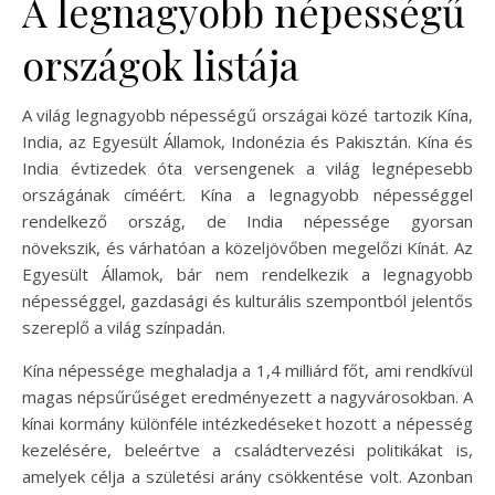
A legnagyobb népességű
országok listája
A világ legnagyobb népességű országai közé tartozik Kína,
India, az Egyesült Államok, Indonézia és Pakisztán. Kína és
India évtizedek óta versengenek a világ legnépesebb
országának címéért. Kína a legnagyobb népességgel
rendelkező ország, de India népessége gyorsan
növekszik, és várhatóan a közeljövőben megelőzi Kínát. Az
Egyesült Államok, bár nem rendelkezik a legnagyobb
népességgel, gazdasági és kulturális szempontból jelentős
szereplő a világ színpadán.
Kína népessége meghaladja a 1,4 milliárd főt, ami rendkívül
magas népsűrűséget eredményezett a nagyvárosokban. A
kínai kormány különféle intézkedéseket hozott a népesség
kezelésére, beleértve a családtervezési politikákat is,
amelyek célja a születési arány csökkentése volt. Azonban