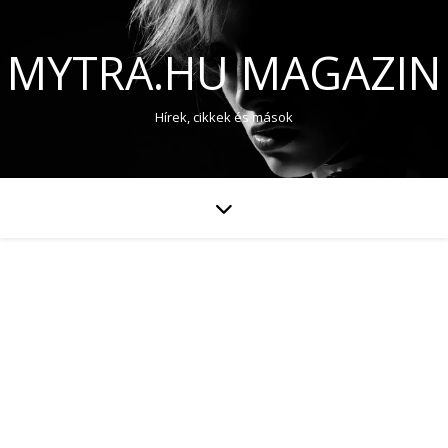
MYTRA.HU MAGAZIN
Hírek, cikkek és mások