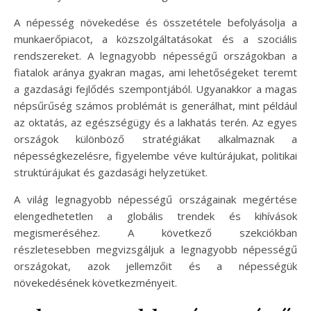
A népesség növekedése és összetétele befolyásolja a
munkaerőpiacot, a közszolgáltatásokat és a szociális
rendszereket. A legnagyobb népességű országokban a
fiatalok aránya gyakran magas, ami lehetőségeket teremt
a gazdasági fejlődés szempontjából. Ugyanakkor a magas
népsűrűség számos problémát is generálhat, mint például
az oktatás, az egészségügy és a lakhatás terén. Az egyes
országok különböző stratégiákat alkalmaznak a
népességkezelésre, figyelembe véve kultúrájukat, politikai
struktúrájukat és gazdasági helyzetüket.
A világ legnagyobb népességű országainak megértése
elengedhetetlen a globális trendek és kihívások
megismeréséhez. A következő szekciókban
részletesebben megvizsgáljuk a legnagyobb népességű
országokat, azok jellemzőit és a népességük
növekedésének következményeit.