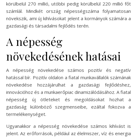
körülbelül 270 millió, utóbbi pedig körülbelül 220 millió főt
számlál. Mindkét ország népességszáma folyamatosan
növekszik, ami új kihívásokat jelent a kormányok számára a
gazdasági és társadalmi fejlődés terén.
A népesség
növekedésének hatásai
A népesség növekedése számos pozitív és negatív
hatással bír. Pozitív oldalon a fiatal munkavállalók számának
növekedése hozzájárulhat a gazdasági fejlődéshez,
innovációhoz és a munkaerőpiac dinamizálódásához. A fiatal
népesség új ötleteket és megoldásokat hozhat a
gazdaság különböző szegmenseibe, ezáltal fokozva a
termelékenységet.
Ugyanakkor a népesség növekedése számos kihívást is
jelent. Az erőforrások, például az élelmiszer, víz és energia